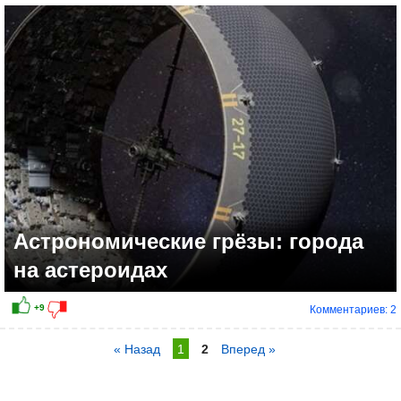
Астрономические грёзы: города
на астероидах
Комментариев: 2
« Назад
1
2
Вперед »
+10