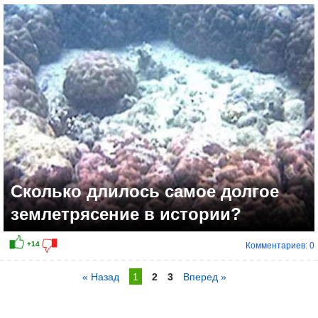
Сколько длилось самое долгое
землетрясение в истории?
Комментариев: 0
« Назад
1
2
3
Вперед »
+11