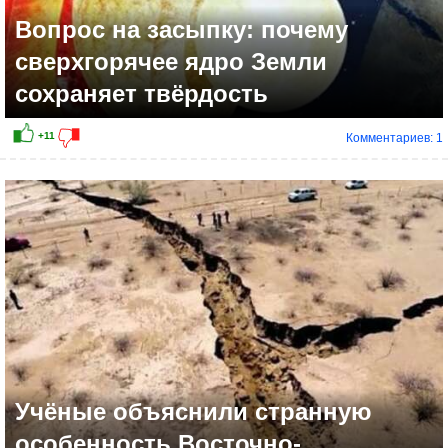
Вопрос на засыпку: почему
сверхгорячее ядро Земли
сохраняет твёрдость
Комментариев: 1
+16
Учёные объяснили странную
особенность Восточно-