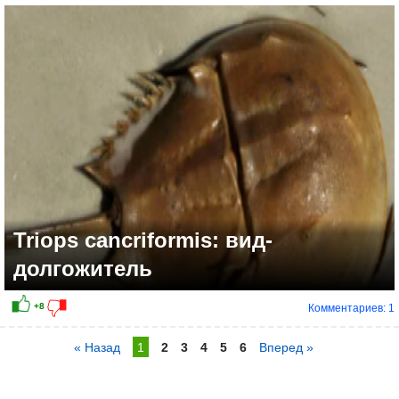
Triops cancriformis: вид-
долгожитель
Комментариев: 1
« Назад
1
2
3
4
5
6
Вперед »
+16