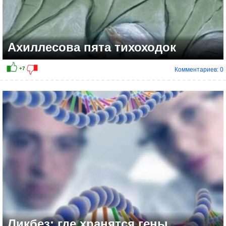
Ахиллесова пята тихоходок
Комментариев: 0
+3
Ликбез: где хранятся гены