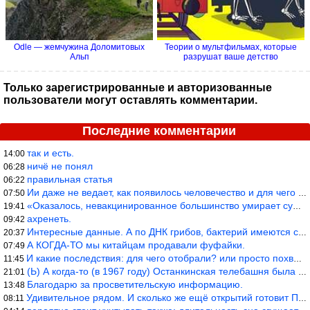
Odle — жемчужина Доломитовых
Теории о мультфильмах, которые
Альп
разрушат ваше детство
Только зарегистрированные и авторизованные
пользователи могут оставлять комментарии.
Последние комментарии
так и есть.
14:00
ничё не понял
06:28
правильная статья
06:22
Ии даже не ведает, как появилось человечество и для чего оно сущ
07:50
«Оказалось, невакцинированное большинство умирает существенно ча
19:41
ахренеть.
09:42
Интересные данные. А по ДНК грибов, бактерий имеются сведения из
20:37
А КОГДА-ТО мы китайцам продавали фуфайки.
07:49
И какие последствия: для чего отобрали? или просто похвастались.
11:45
(Ь) А когда-то (в 1967 году) Останкинская телебашня была самым в
21:01
Благодарю за просветительскую информацию.
13:48
Удивительное рядом. И сколько же ещё открытий готовит Просвещень
08:11