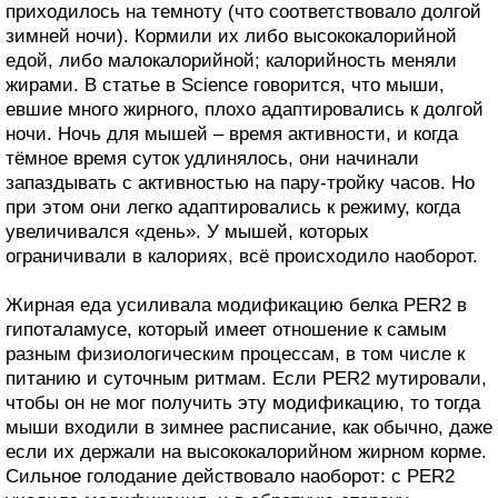
приходилось на темноту (что соответствовало долгой
зимней ночи). Кормили их либо высококалорийной
едой, либо малокалорийной; калорийность меняли
жирами. В статье в Science говорится, что мыши,
евшие много жирного, плохо адаптировались к долгой
ночи. Ночь для мышей – время активности, и когда
тёмное время суток удлинялось, они начинали
запаздывать с активностью на пару-тройку часов. Но
при этом они легко адаптировались к режиму, когда
увеличивался «день». У мышей, которых
ограничивали в калориях, всё происходило наоборот.
Жирная еда усиливала модификацию белка PER2 в
гипоталамусе, который имеет отношение к самым
разным физиологическим процессам, в том числе к
питанию и суточным ритмам. Если PER2 мутировали,
чтобы он не мог получить эту модификацию, то тогда
мыши входили в зимнее расписание, как обычно, даже
если их держали на высококалорийном жирном корме.
Сильное голодание действовало наоборот: с PER2