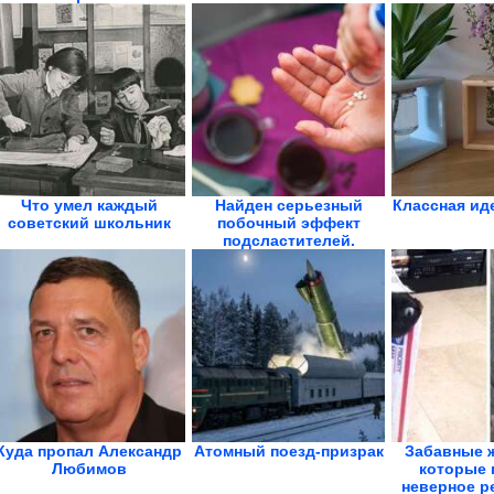
проходит
Что умел каждый
Найден серьезный
Классная ид
советский школьник
побочный эффект
подсластителей.
Особо...
Куда пропал Александр
Атомный поезд-призрак
Забавные 
Любимов
которые 
неверное ре