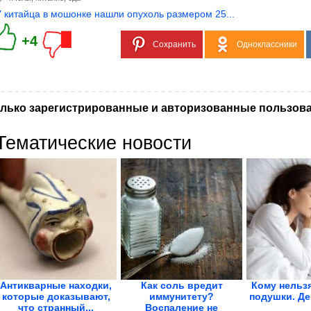
У китайца в мошонке нашли опухоль размером 25...
+4
Сохранить
Одноклассники
лько зарегистрированные и авторизованные пользова
Тематические новости
Антикварные находки,
Как соль вредит
Кому нельзя
которые доказывают,
иммунитету?
подушки. Д
что странный...
Воспаление не