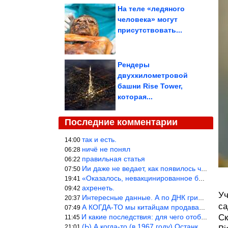
На теле «ледяного
человека» могут
присутствовать...
Рендеры
двухкилометровой
башни Rise Tower,
которая...
Последние комментарии
так и есть.
14:00
ничё не понял
06:28
правильная статья
06:22
Ии даже не ведает, как появилось человечество и для чего оно сущ
07:50
«Оказалось, невакцинированное большинство умирает существенно ча
19:41
ахренеть.
09:42
Уч
Интересные данные. А по ДНК грибов, бактерий имеются сведения из
20:37
са
А КОГДА-ТО мы китайцам продавали фуфайки.
07:49
И какие последствия: для чего отобрали? или просто похвастались.
Ск
11:45
(Ь) А когда-то (в 1967 году) Останкинская телебашня была самым в
21:01