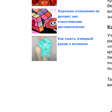
Кр
Ве
Хорошие отношения не
во
делают нас
эн
счастливыми
Согласны со мной?
А ведь всё же в точку!
К
автоматически
Уч
Как сшить изящный
ра
рукав с воланом
«
выше, чем в...
зарплаты оказались
кр
Российские средние
бе
пч
пы
Та
ви