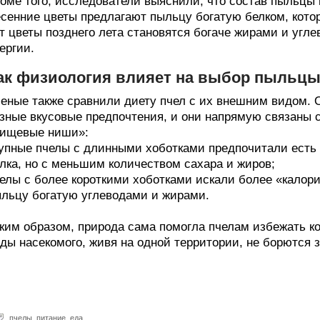
оме того, исследователи выяснили, что состав пыльцы 
сенние цветы предлагают пыльцу богатую белком, кот
т цветы позднего лета становятся богаче жирами и угл
ергии.
ак физиология влияет на выбор пыльц
еные также сравнили диету пчел с их внешним видом. 
зные вкусовые предпочтения, и они напрямую связаны с
пищевые ниши»:
упные пчелы с длинными хоботками предпочитали есть
лка, но с меньшим количеством сахара и жиров;
елы с более короткими хоботками искали более «калори
льцу богатую углеводами и жирами.
ким образом, природа сама помогла пчелам избежать к
ды насекомого, живя на одной территории, не борются за
пчелы
,
питание
,
еда