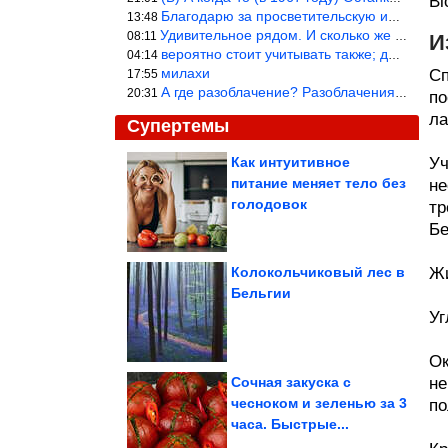
Bi
Благодарю за просветительскую информацию.
13:48
Удивительное рядом. И сколько же ещё открытий готовит Просвещень
08:11
И
вероятно стоит учитывать также; длительность сна сгущает кровото
04:14
милахи
Сп
17:55
А где разоблачение? Разоблачения нет — значит придётся принять к
20:31
по
ла
Супертемы
Как интуитивное
Уч
питание меняет тело без
не
Случаи, когда людям
просто нужно было
голодовок
тр
сделать свою...
Бе
Колокольчиковый лес в
Жи
Бельгии
3 знака Зодиака, для
которых сходить
Уг
налево - как зубы...
Ок
Сочная закуска с
не
чесноком и зеленью за 3
по
часа. Быстрые...
Как распознать людей-паразитов