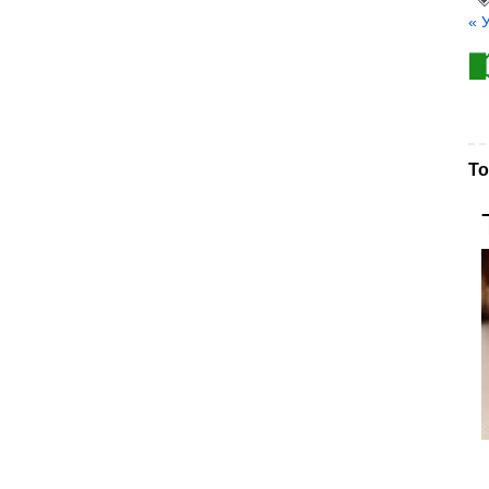
« 
То