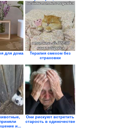
ея для дома
Терапия смехом без
страховки
животные,
Они рискуют встретить
приняли
старость в одиночестве
шение и...