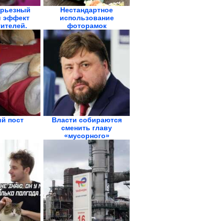
ерьезный
Нестандартное
 эффект
использование
ителей.
фоторамок
о...
й пост
Власти собираются
cменить главу
«мусорного»
госоператора