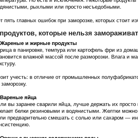
мпературы. Но есть и исключения. Некоторые продукты 
дянистыми, рыхлыми или просто несъедобными.
т пять главных ошибок при заморозке, которых стоит из
 продуктов, которые нельзя заморажива
. Жареные и жирные продукты
рица в панировке, темпура или картофель фри из домаш
ановится влажной массой после разморозки. Влага и м
кстуру.
оит учесть: в отличие от промышленных полуфабрикато
 заморозку.
 Вареные яйца
ли вы заранее сварили яйца, лучше держать их просто 
елает белки резиновыми и водянистыми. Желтки можно 
ли предварительно смешать с солью или сахаром — ин
нсистенцию.