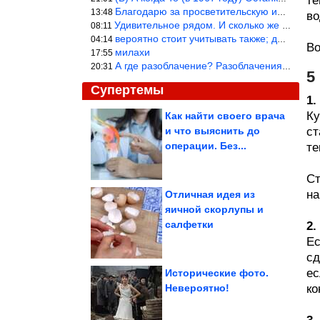
те
Благодарю за просветительскую информацию.
13:48
во
Удивительное рядом. И сколько же ещё открытий готовит Просвещень
08:11
вероятно стоит учитывать также; длительность сна сгущает кровото
04:14
Во
милахи
17:55
А где разоблачение? Разоблачения нет — значит придётся принять к
20:31
5
Супертемы
1
Ку
Как найти своего врача
и что выяснить до
ст
Готовить всего 10
минут. Ленивые
операции. Без...
те
хачапури из кабачков
Ст
на
Отличная идея из
яичной скорлупы и
Юмор из интернета
салфетки
2.
Ес
сд
ес
Исторические фото.
Невероятно!
ко
ОПГ Великой Отечественной, которые наживались на...