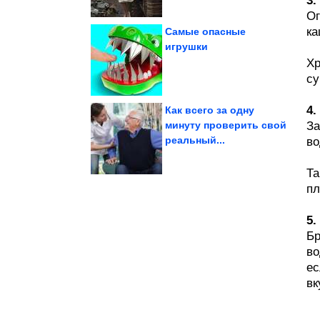
3
Ог
ка
Самые опасные
игрушки
Хр
сбросившей 85 кг
летней Картунковой,
Кто новая любовь 47-
су
4.
Как всего за одну
минуту проверить свой
За
реальный...
во
конкурса...
расчленили участницу
В Подмосковье убили и
Та
пл
5.
Бр
во
ес
вк