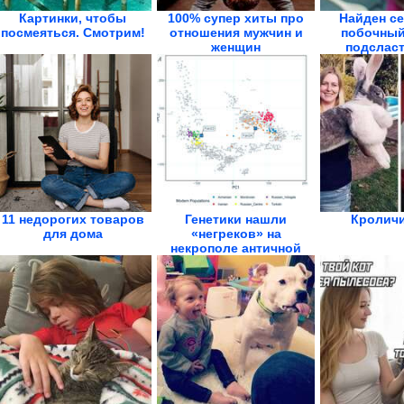
Картинки, чтобы
100% супер хиты про
Найден с
посмеяться. Смотрим!
отношения мужчин и
побочный
женщин
подсласт
Особ
11 недорогих товаров
Генетики нашли
Кроличи
для дома
«негреков» на
некрополе античной
Фанагории