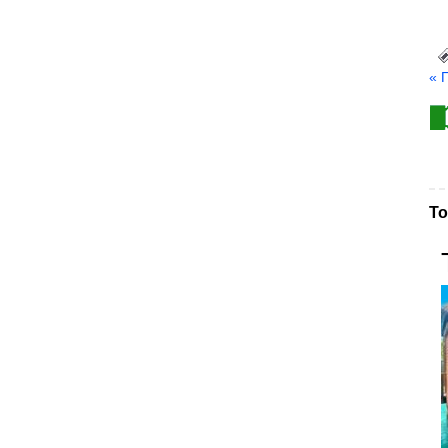
« 
То