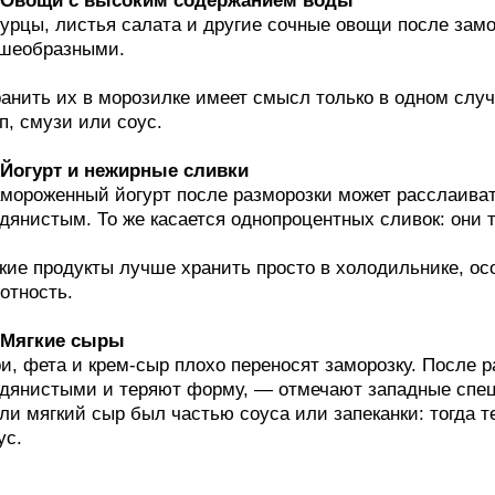
. Овощи с высоким содержанием воды
урцы, листья салата и другие сочные овощи после зам
шеобразными.
анить их в морозилке имеет смысл только в одном слу
п, смузи или соус.
 Йогурт и нежирные сливки
мороженный йогурт после разморозки может расслаиват
дянистым. То же касается однопроцентных сливок: они 
кие продукты лучше хранить просто в холодильнике, ос
отность.
 Мягкие сыры
и, фета и крем-сыр плохо переносят заморозку. После 
дянистыми и теряют форму, — отмечают западные спе
ли мягкий сыр был частью соуса или запеканки: тогда т
ус.