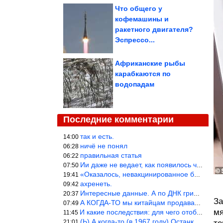
Что общего у
кофемашины и
ракетного двигателя?
Эспрессо...
Африканские рыбы
карабкаются по
водопадам
Последние комментарии
так и есть.
14:00
ничё не понял
06:28
правильная статья
06:22
Ии даже не ведает, как появилось человечество и для чего оно сущ
07:50
«Оказалось, невакцинированное большинство умирает существенно ча
19:41
ахренеть.
09:42
Интересные данные. А по ДНК грибов, бактерий имеются сведения из
20:37
За
А КОГДА-ТО мы китайцам продавали фуфайки.
07:49
мя
И какие последствия: для чего отобрали? или просто похвастались.
11:45
(Ь) А когда-то (в 1967 году) Останкинская телебашня была самым в
21:01