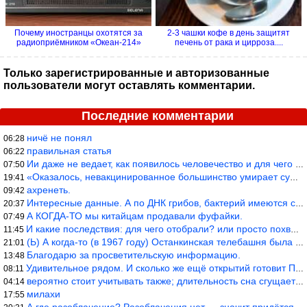
Почему иностранцы охотятся за
2-3 чашки кофе в день защитят
радиоприёмником «Океан-214»
печень от рака и цирроза....
Только зарегистрированные и авторизованные
пользователи могут оставлять комментарии.
Последние комментарии
ничё не понял
06:28
правильная статья
06:22
Ии даже не ведает, как появилось человечество и для чего оно сущ
07:50
«Оказалось, невакцинированное большинство умирает существенно ча
19:41
ахренеть.
09:42
Интересные данные. А по ДНК грибов, бактерий имеются сведения из
20:37
А КОГДА-ТО мы китайцам продавали фуфайки.
07:49
И какие последствия: для чего отобрали? или просто похвастались.
11:45
(Ь) А когда-то (в 1967 году) Останкинская телебашня была самым в
21:01
Благодарю за просветительскую информацию.
13:48
Удивительное рядом. И сколько же ещё открытий готовит Просвещень
08:11
вероятно стоит учитывать также; длительность сна сгущает кровото
04:14
милахи
17:55
А где разоблачение? Разоблачения нет — значит придётся принять к