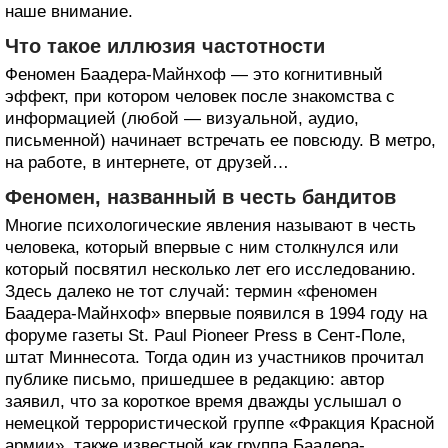
наше внимание.
Что такое иллюзия частотности
Феномен Баадера-Майнхоф — это когнитивный
эффект, при котором человек после знакомства с
информацией (любой — визуальной, аудио,
письменной) начинает встречать ее повсюду. В метро,
на работе, в интернете, от друзей…
Феномен, названный в честь бандитов
Многие психологические явления называют в честь
человека, который впервые с ним столкнулся или
который посвятил несколько лет его исследованию.
Здесь далеко не тот случай: термин «феномен
Баадера-Майнхоф» впервые появился в 1994 году на
форуме газеты St. Paul Pioneer Press в Сент-Поле,
штат Миннесота. Тогда один из участников прочитал
публике письмо, пришедшее в редакцию: автор
заявил, что за короткое время дважды услышал о
немецкой террористической группе «Фракция Красной
армии», также известной как группа Баадера-