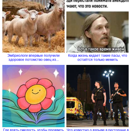
Эмбриологи впервые получили
Когда жизнь кидает такие пасы, что
здоровое потомство овец из...
остаётся только мемить
Где взять смелость, чтобы проявить
Что известно о взрыве в ресторане в