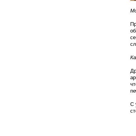
Мо
Пр
об
се
сл
Ка
Др
ар
чт
пе
С 
ст