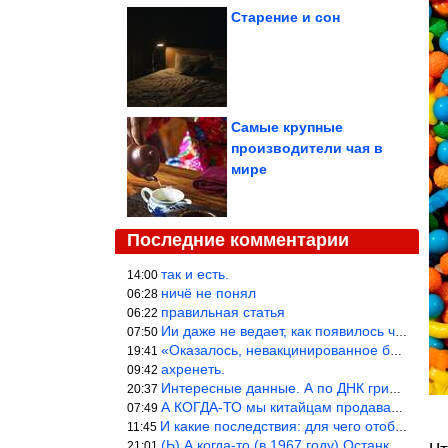
Старение и сон
Самые крупные
производители чая в
мире
Последние комментарии
так и есть.
14:00
ничё не понял
06:28
правильная статья
06:22
Ии даже не ведает, как появилось человечество и для чего оно сущ
07:50
«Оказалось, невакцинированное большинство умирает существенно ча
19:41
ахренеть.
09:42
Интересные данные. А по ДНК грибов, бактерий имеются сведения из
20:37
А КОГДА-ТО мы китайцам продавали фуфайки.
07:49
И какие последствия: для чего отобрали? или просто похвастались.
11:45
(Ь) А когда-то (в 1967 году) Останкинская телебашня была самым в
21:01