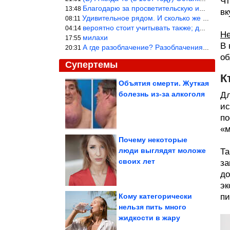
Чт
Благодарю за просветительскую информацию.
13:48
вк
Удивительное рядом. И сколько же ещё открытий готовит Просвещень
08:11
вероятно стоит учитывать также; длительность сна сгущает кровото
04:14
Не
милахи
17:55
В 
А где разоблачение? Разоблачения нет — значит придётся принять к
20:31
об
Супертемы
К
Объятия смерти. Жуткая
болезнь из-за алкоголя
Дл
Пашинян подал в
отставку
ис
по
«м
Почему некоторые
люди выглядят моложе
Та
В Иране раскрыли цели
своих лет
ответных ударов по 5
за
странам
до
эк
Кому категорически
пи
нельзя пить много
жидкости в жару
Директор ФБР заявляет о налаживании связей с Россией