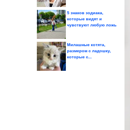
5 знаков зодиака,
которые видят и
чувствуют любую ложь
пикника
Идеальные образы для
Милашные котята,
размером с ладошку,
которые с...
участием кошек и собак
Летние фотографии с