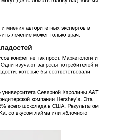
 могут долго ломать голову над новыми
и мнения авторитетных экспертов в
чить лечение может только врач.
сладостей
сов конфет не так прост. Маркетологи и
 Одни изучают запросы потребителей и
адости, которые бы соответствовали
о университета Северной Каролины A&T
ондитерской компании Hershey’s. Эта
45% всего шоколада в США. Результатом
Kat со вкусом лайма или яблочного