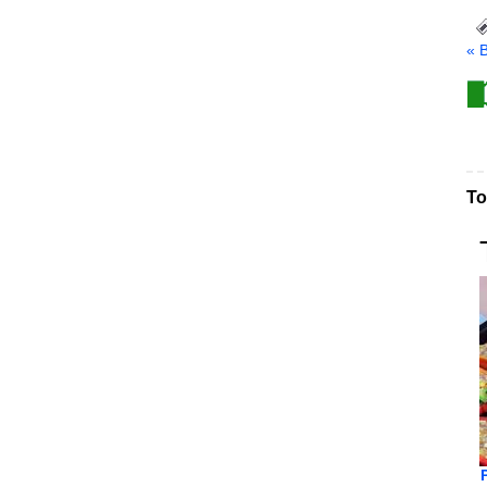
« 
То