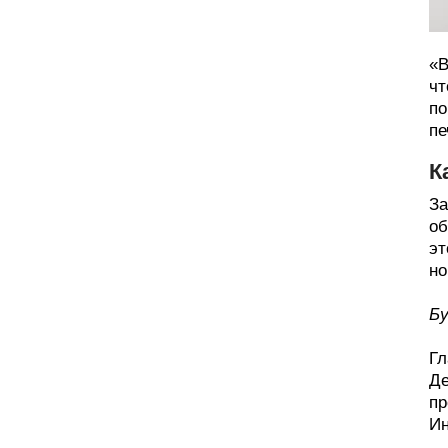
«В
чт
по
пе
К
За
об
эт
но
Бу
Гл
Де
пр
Ин