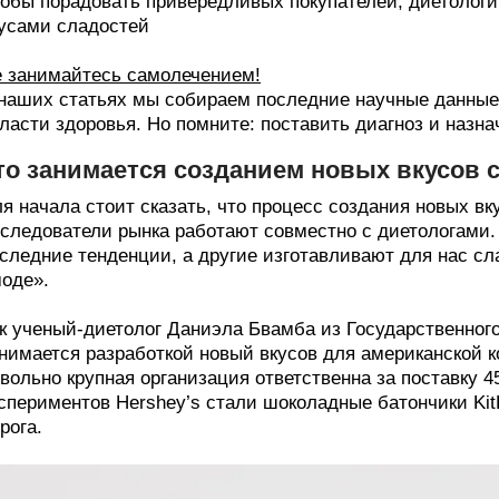
обы порадовать привередливых покупателей, диетологи
усами сладостей
 занимайтесь самолечением!
наших статьях мы собираем последние научные данные 
ласти здоровья. Но помните: поставить диагноз и назна
то занимается созданием новых вкусов 
я начала стоит сказать, что процесс создания новых вку
следователи рынка работают совместно с диетологами.
следние тенденции, а другие изготавливают для нас сл
оде».
к ученый-диетолог Даниэла Бвамба из Государственног
нимается разработкой новый вкусов для американской к
вольно крупная организация ответственна за поставку 
спериментов Hershey’s стали шоколадные батончики Kit
рога.