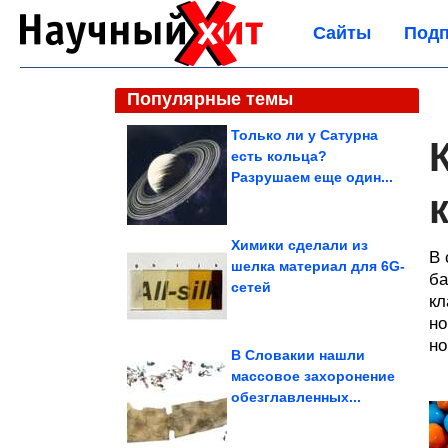
Сайты
Подп
Популярные темы
Только ли у Сатурна
есть кольца?
Разрушаем еще один...
Химики сделали из
В 
шелка материал для 6G-
ба
сетей
кл
но
но
В Словакии нашли
массовое захоронение
обезглавленных...