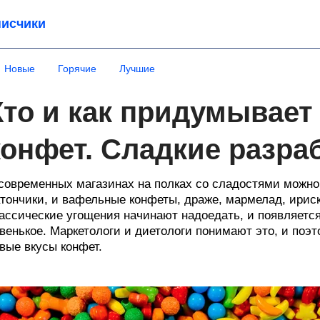
исчики
Новые
Горячие
Лучшие
Кто и как придумывает
конфет. Сладкие разра
современных магазинах на полках со сладостями можно
тончики, и вафельные конфеты, драже, мармелад, ириск
ассические угощения начинают надоедать, и появляетс
венькое. Маркетологи и диетологи понимают это, и поэ
вые вкусы конфет.