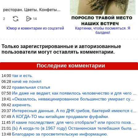
Юмор и коментарии из соцсетей
Картинки, чтобы посмеяться. Я
балдею!
Только зарегистрированные и авторизованные
пользователи могут оставлять комментарии.
Последние комментарии
так и есть.
14:00
ничё не понял
06:28
правильная статья
06:22
Ии даже не ведает, как появилось человечество и для чего оно сущ
07:50
«Оказалось, невакцинированное большинство умирает существенно ча
19:41
ахренеть.
09:42
Интересные данные. А по ДНК грибов, бактерий имеются сведения из
20:37
А КОГДА-ТО мы китайцам продавали фуфайки.
07:49
И какие последствия: для чего отобрали? или просто похвастались.
11:45
(Ь) А когда-то (в 1967 году) Останкинская телебашня была самым в
21:01
Благодарю за просветительскую информацию.
13:48