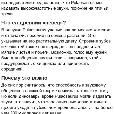
исследователи предполагают, что Pulaosaurus мог
издавать высокочастотные звуки, похожие на птичьи
трели.
Что ел древний «певец»?
В желудке Pulaosaurus ученые нашли мелкие камешки
и отпечатки, похожие на семена растений. Это
указывает на его растительную диету. Строение зубов
и челюстей также подтверждает: он предпочитал
мягкие листья и побеги. Возможно, голос ему нужен
был для общения внутри стаи – например, чтобы
предупреждать о хищниках или привлекать
сородичей.
Почему это важно
До сих пор считалось, что способность к звуковому
общению в сложной форме появилась только у птиц.
Но если динозавры вроде Pulaosaurus могли издавать
звуки, это значит, что эволюционные корни птичьего
щебета уходят глубже, чем предполагалось – на более
чем 230 миллионов лет назад.