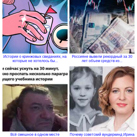
Истории о кринжовых свиданиях, на
Россияне вывели рекордный за 30
которые не хотелось бы...
лет объем средств из...
Всё смешное в одном месте
Почему советский вундеркинд Ирина