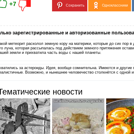
+7
Сохранить
Одноклассники
лько зарегистрированные и авторизованные пользова
акой метеорит расколол земную кору на материки, которые до сих пор в
то луна, которая рассыпалась под действием земного притяжения остави
ашей земли и прихватила часть воды с нашей планеты.
хватились за астероиды. Идея, вообще сомнительна. Имеются и другие 
еалистичные. Возможно, и нынешнее человечество столкнётся с одной и
Тематические новости