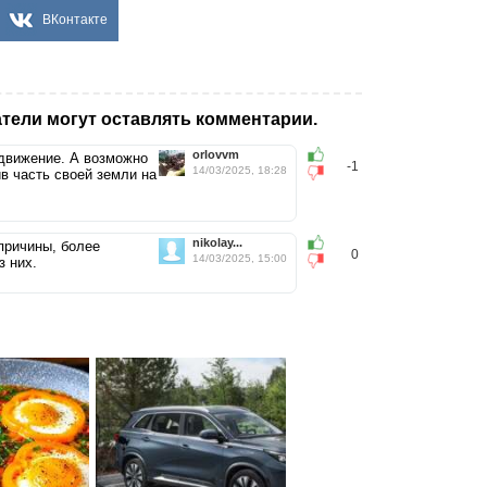
ВКонтакте
тели могут оставлять комментарии.
orlovvm
 движение. А возможно
-1
14/03/2025, 18:28
в часть своей земли на
nikolay...
причины, более
0
14/03/2025, 15:00
з них.