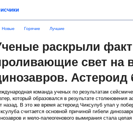
исчики
Новые
Горячие
Лучшие
Ученые раскрыли факт
проливающие свет на
динозавров. Астероид 
ждународная команда ученых по результатам сейсмич
атер, который образовался в результате столкновения 
т назад. В это же время астероид Чиксулуб упал у поб
ксулуба считается основной причиной гибели динозавр
нозавров и мело-палеогенового вымирания стала целая