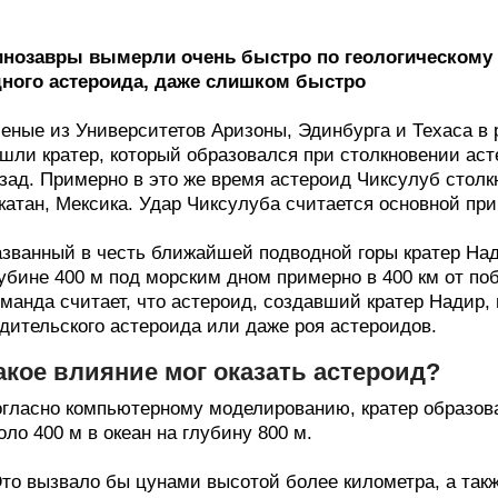
нозавры вымерли очень быстро по геологическому 
ного астероида, даже слишком быстро
еные из Университетов Аризоны, Эдинбурга и Техаса в
шли кратер, который образовался при столкновении аст
зад. Примерно в это же время астероид Чиксулуб столк
атан, Мексика. Удар Чиксулуба считается основной при
званный в честь ближайшей подводной горы кратер Нади
убине 400 м под морским дном примерно в 400 км от по
манда считает, что астероид, создавший кратер Надир, 
дительского астероида или даже роя астероидов.
акое влияние мог оказать астероид?
гласно компьютерному моделированию, кратер образов
оло 400 м в океан на глубину 800 м.
то вызвало бы цунами высотой более километра, а такж