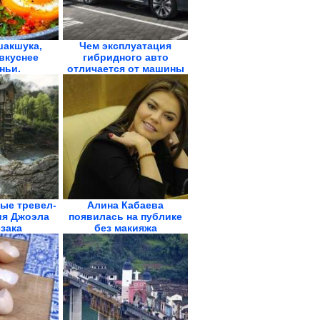
шакшука,
Чем эксплуатация
вкуснее
гибридного авто
ньи.
отличается от машины
ская...
с ДВС
ые тревел-
Алина Кабаева
ия Джоэла
появилась на публике
зака
без макияжа