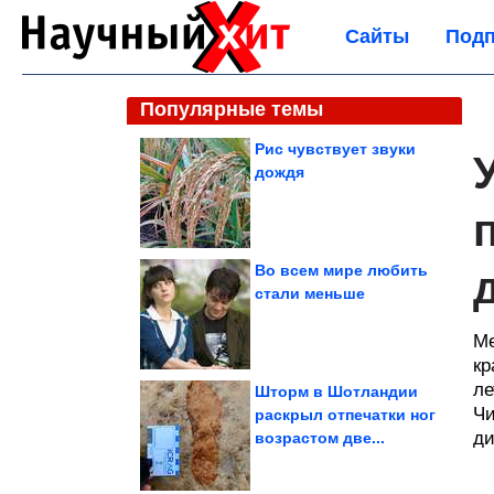
Сайты
Подп
Популярные темы
Рис чувствует звуки
дождя
Во всем мире любить
стали меньше
Ме
кр
ле
Шторм в Шотландии
Чи
раскрыл отпечатки ног
ди
возрастом две...