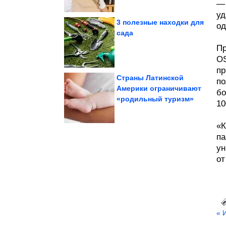
— 
уд
3 полезные находки для
од
сада
Матусзака
впечатления Джоэла
Пр
Незабываемые тревел-
OS
пр
Страны Латинской
по
Америки ограничивают
бо
«родильный туризм»
Ковбойская...
10
салунах Дикого Запада.
Именно так готовили в
«К
па
ун
от
« 