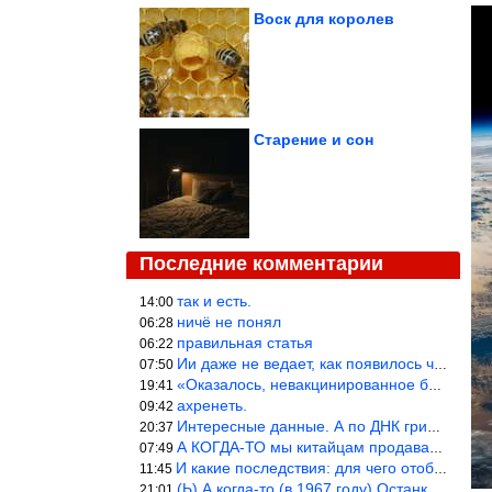
Воск для королев
Старение и сон
Последние комментарии
так и есть.
14:00
ничё не понял
06:28
правильная статья
06:22
Ии даже не ведает, как появилось человечество и для чего оно сущ
07:50
«Оказалось, невакцинированное большинство умирает существенно ча
19:41
ахренеть.
09:42
Интересные данные. А по ДНК грибов, бактерий имеются сведения из
20:37
А КОГДА-ТО мы китайцам продавали фуфайки.
07:49
И какие последствия: для чего отобрали? или просто похвастались.
11:45
(Ь) А когда-то (в 1967 году) Останкинская телебашня была самым в
21:01