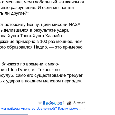
ого меньше, чем глобальный катаклизм от
льные разрушения. И если мы нашли
ть ли другие?»
ет астероиду Бенну, цели миссии NASA
выделившаяся в результате удара
на Хунга Тонга-Хунга Хаапай в
ержение примерно в 100 раз мощнее, чем
рого образовался Надир, — это примерно
близкого по времени к мело-
ия Шон Гулик, из Техасского
ксулуб, само его существование требует
ых ударов в позднем меловом периоде».
Aлексей
1
 мы найдем жизнь во Вселенной? Каким может... »