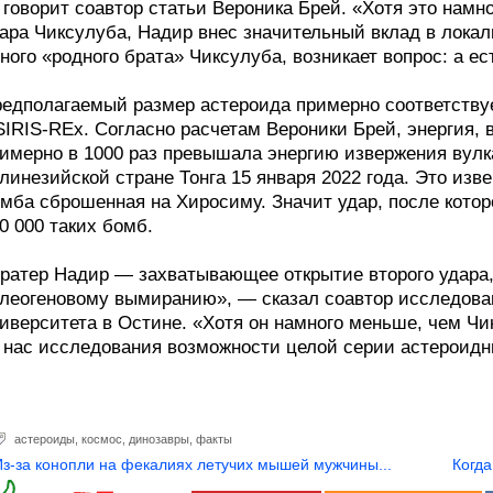
говорит соавтор статьи Вероника Брей. «Хотя это намн
ара Чиксулуба, Надир внес значительный вклад в лока
ного «родного брата» Чиксулуба, возникает вопрос: а ес
едполагаемый размер астероида примерно соответству
IRIS-REx. Согласно расчетам Вероники Брей, энергия, 
имерно в 1000 раз превышала энергию извержения вулка
линезийской стране Тонга 15 января 2022 года. Это изв
мба сброшенная на Хиросиму. Значит удар, после кото
0 000 таких бомб.
ратер Надир — захватывающее открытие второго удара, 
леогеновому вымиранию», — сказал соавтор исследован
иверситета в Остине. «Хотя он намного меньше, чем Чи
 нас исследования возможности целой серии астероидн
астероиды
,
космос
,
динозавры
,
факты
Из-за конопли на фекалиях летучих мышей мужчины...
Когда