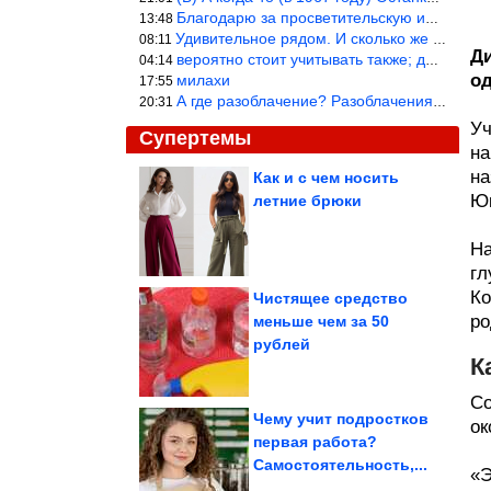
Благодарю за просветительскую информацию.
13:48
Удивительное рядом. И сколько же ещё открытий готовит Просвещень
08:11
Ди
вероятно стоит учитывать также; длительность сна сгущает кровото
04:14
од
милахи
17:55
А где разоблачение? Разоблачения нет — значит придётся принять к
20:31
Уч
Супертемы
на
на
Как и с чем носить
Юк
летние брюки
Посещаемость казино в
Калининграде выросла
почти на 1/3
На
гл
Ко
Чистящее средство
ро
меньше чем за 50
Картинки, чтобы
рублей
посмеяться. Кайф!
К
Со
Чему учит подростков
ок
первая работа?
Самостоятельность,...
Самые необычные аквапарки в разных уголках планеты
«Э