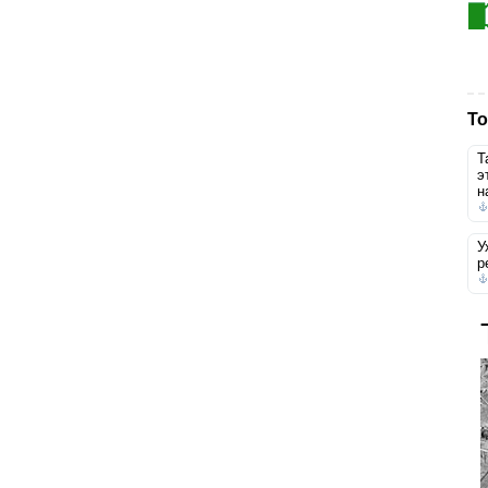
То
Т
э
н
У
р