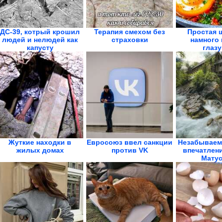
ДС-39, котрый крошил
Терапия смехом без
Простая 
людей и нелюдей как
страховки
намного 
капусту
глазу
Королев
Жуткие находки в
Евросоюз ввел санкции
Незабываем
жилых домах
против VK
впечатлен
Матус