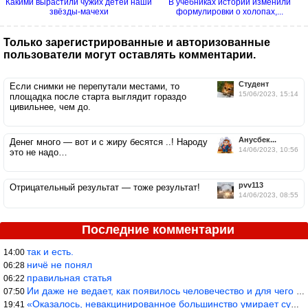
Какими вырастили чужих детей наши
В учебниках истории изменили
звёзды-мачехи
формулировки о холопах,...
Только зарегистрированные и авторизованные
пользователи могут оставлять комментарии.
Студент
Если снимки не перепутали местами, то
15/06/2023, 15:14
площадка после старта выглядит гораздо
цивильнее, чем до.
Анусбек...
Денег много — вот и с жиру бесятся ..! Народу
14/06/2023, 10:56
это не надо…
pvv113
Отрицательный результат — тоже результат!
14/06/2023, 08:55
Последние комментарии
так и есть.
14:00
ничё не понял
06:28
правильная статья
06:22
Ии даже не ведает, как появилось человечество и для чего оно сущ
07:50
«Оказалось, невакцинированное большинство умирает существенно ча
19:41