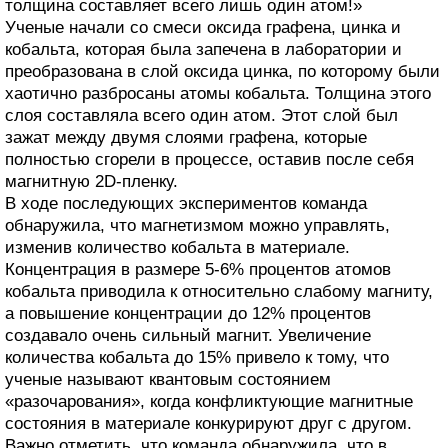
толщина составляет всего лишь один атом!»
Ученые начали со смеси оксида графена, цинка и
кобальта, которая была запечена в лаборатории и
преобразована в слой оксида цинка, по которому были
хаотично разбросаны атомы кобальта. Толщина этого
слоя составляла всего один атом. Этот слой был
зажат между двумя слоями графена, которые
полностью сгорели в процессе, оставив после себя
магнитную 2D-пленку.
В ходе последующих экспериментов команда
обнаружила, что магнетизмом можно управлять,
изменив количество кобальта в материале.
Концентрация в размере 5-6% процентов атомов
кобальта приводила к относительно слабому магниту,
а повышение концентрации до 12% процентов
создавало очень сильный магнит. Увеличение
количества кобальта до 15% привело к тому, что
ученые называют квантовым состоянием
«разочарования», когда конфликтующие магнитные
состояния в материале конкурируют друг с другом.
Важно отметить, что команда обнаружила, что в