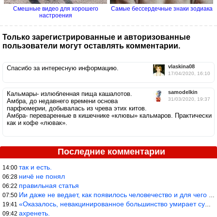
Смешные видео для хорошего
Самые бессердечные знаки зодиака
настроения
Только зарегистрированные и авторизованные
пользователи могут оставлять комментарии.
vlaskina08
Спасибо за интересную информацию.
17/04/2020, 16:10
samodelkin
Кальмары- излюбленная пища кашалотов.
31/03/2020, 19:37
Амбра, до недавнего времени основа
парфюмерии, добывалась из чрева этих китов.
Амбра- переваренные в кишечнике «клювы» кальмаров. Практически
как и кофе «лювак».
Последние комментарии
так и есть.
14:00
ничё не понял
06:28
правильная статья
06:22
Ии даже не ведает, как появилось человечество и для чего оно сущ
07:50
«Оказалось, невакцинированное большинство умирает существенно ча
19:41
ахренеть.
09:42