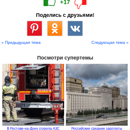
+17
Поделись с друзьями!
Сохранить
« Предыдущая тема
Следующая тема »
Посмотри супертемы
В Ростове-на-Дону сгорела АЗС
Российские средние зарплаты