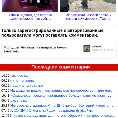
3 знака Зодиака, для которых
Следователи назвали причину
сходить налево - как зубы...
смерти двух девочек в Туве....
Только зарегистрированные и авторизованные
пользователи могут оставлять комментарии.
valery-...
Молодцы. Читаешь и завидуешь белой
29/11/2019, 22:36
завистью.
Последние комментарии
так и есть.
14:00
ничё не понял
06:28
правильная статья
06:22
Ии даже не ведает, как появилось человечество и для чего оно сущ
07:50
«Оказалось, невакцинированное большинство умирает существенно ча
19:41
ахренеть.
09:42
Интересные данные. А по ДНК грибов, бактерий имеются сведения из
20:37
А КОГДА-ТО мы китайцам продавали фуфайки.
07:49
И какие последствия: для чего отобрали? или просто похвастались.
11:45