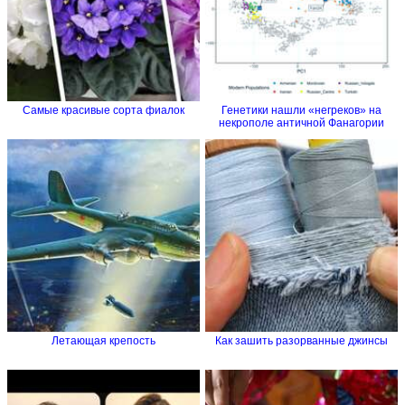
Самые красивые сорта фиалок
Генетики нашли «негреков» на
некрополе античной Фанагории
Летающая крепость
Как зашить разорванные джинсы