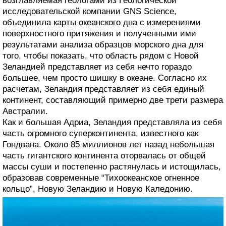
возглавляемая геологами из Геологической
исследовательской компании GNS Science,
объединила карты океанского дна с измерениями
поверхностного притяжения и полученными ими
результатами анализа образцов морского дна для
того, чтобы показать, что область рядом с Новой
Зеландией представляет из себя нечто гораздо
большее, чем просто шишку в океане. Согласно их
расчетам, Зеландия представляет из себя единый
континент, составляющий примерно две трети размера
Австралии.
Как и большая Адриа, Зеландия представляла из себя
часть огромного суперконтинента, известного как
Гондвана. Около 85 миллионов лет назад небольшая
часть гигантского континента оторвалась от общей
массы суши и постепенно растянулась и истощилась,
образовав современные “Тихоокеанское огненное
кольцо”, Новую Зеландию и Новую Каледонию.