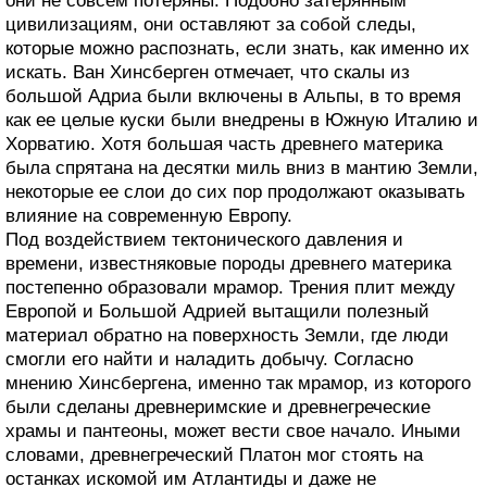
они не совсем потеряны. Подобно затерянным
цивилизациям, они оставляют за собой следы,
которые можно распознать, если знать, как именно их
искать. Ван Хинсберген отмечает, что скалы из
большой Адриа были включены в Альпы, в то время
как ее целые куски были внедрены в Южную Италию и
Хорватию. Хотя большая часть древнего материка
была спрятана на десятки миль вниз в мантию Земли,
некоторые ее слои до сих пор продолжают оказывать
влияние на современную Европу.
Под воздействием тектонического давления и
времени, известняковые породы древнего материка
постепенно образовали мрамор. Трения плит между
Европой и Большой Адрией вытащили полезный
материал обратно на поверхность Земли, где люди
смогли его найти и наладить добычу. Согласно
мнению Хинсбергена, именно так мрамор, из которого
были сделаны древнеримские и древнегреческие
храмы и пантеоны, может вести свое начало. Иными
словами, древнегреческий Платон мог стоять на
останках искомой им Атлантиды и даже не