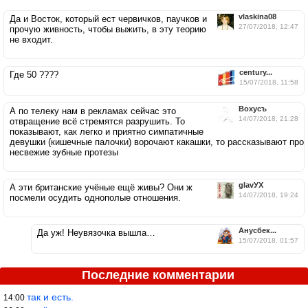
vlaskina08
Да и Восток, который ест червичков, паучков и
27/07/2018, 12:47
прочую живность, чтобы выжить, в эту теорию
не входит.
century...
Где 50 ????
15/07/2018, 11:58
Вохусъ
А по телеку нам в рекламах сейчас это
14/07/2018, 21:28
отвращение всё стремятся разрушить. То
показывают, как легко и приятно симпатичные
девушки (кишечные палочки) ворочают какашки, то рассказывают про
несвежие зубные протезы
glavУХ
А эти британские учёные ещё живы? Они ж
14/07/2018, 19:24
посмели осудить однополые отношения.
Анусбек...
Да уж! Неувязочка вышла…
15/07/2018, 01:57
Последние комментарии
так и есть.
14:00