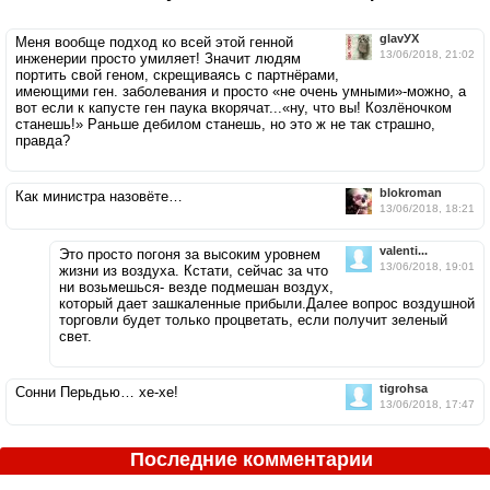
glavУХ
Меня вообще подход ко всей этой генной
13/06/2018, 21:02
инженерии просто умиляет! Значит людям
портить свой геном, скрещиваясь с партнёрами,
имеющими ген. заболевания и просто «не очень умными»-можно, а
вот если к капусте ген паука вкорячат...«ну, что вы! Козлёночком
станешь!» Раньше дебилом станешь, но это ж не так страшно,
правда?
blokroman
Как министра назовёте…
13/06/2018, 18:21
valenti...
Это просто погоня за высоким уровнем
13/06/2018, 19:01
жизни из воздуха. Кстати, сейчас за что
ни возьмешься- везде подмешан воздух,
который дает зашкаленные прибыли.Далее вопрос воздушной
торговли будет только процветать, если получит зеленый
свет.
tigrohsa
Сонни Перьдью… хе-хе!
13/06/2018, 17:47
Последние комментарии