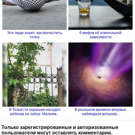
Эти люди знают, как впечатлить
6 мифов об алкогольной
толпу
зависимости
В Тольятти охранник насадил
В реальном времени впервые
ребенка на забор. Мальчик...
наблюдали вспышку...
Только зарегистрированные и авторизованные
пользователи могут оставлять комментарии.