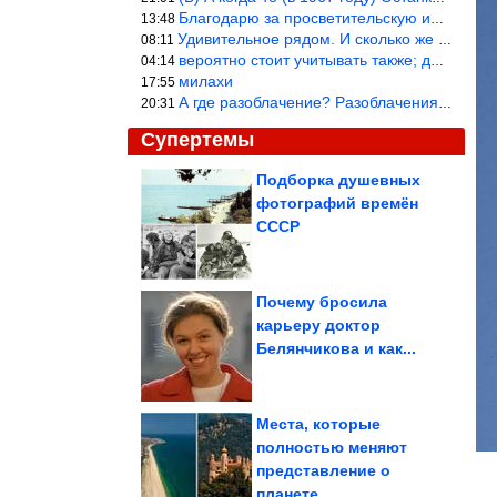
Благодарю за просветительскую информацию.
13:48
Удивительное рядом. И сколько же ещё открытий готовит Просвещень
08:11
вероятно стоит учитывать также; длительность сна сгущает кровото
04:14
милахи
17:55
А где разоблачение? Разоблачения нет — значит придётся принять к
20:31
Супертемы
Подборка душевных
фотографий времён
Почему «хорошие» дети
вырастают в
СССР
неуверенных
взрослых....
Почему бросила
карьеру доктор
Приколы в анимациях.
Белянчикова и как...
Великолепно!
Места, которые
полностью меняют
представление о
Не выбрасывайте винные пробки
планете