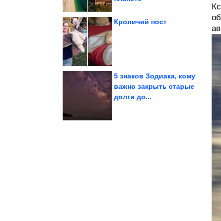
Кс
об
Кроличий пост
ав
людей времён СССР
Фотографии известных
5 знаков Зодиака, кому
важно закрыть старые
долги до...
зверушек
Родительские будни