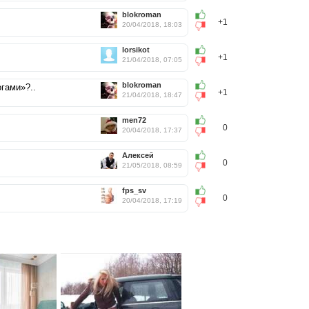
blokroman
+1
20/04/2018, 18:03
lorsikot
+1
21/04/2018, 07:05
blokroman
огами»?..
+1
21/04/2018, 18:47
men72
0
20/04/2018, 17:37
Aлексей
0
21/05/2018, 08:59
fps_sv
0
20/04/2018, 17:19