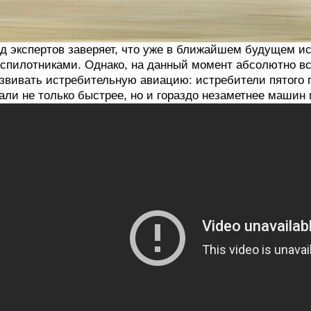
д экспертов заверяет, что уже в ближайшем будущем и
спилотниками. Однако, на данный момент абсолютно в
звивать истребительную авиацию: истребители пятого по
али не только быстрее, но и гораздо незаметнее машин