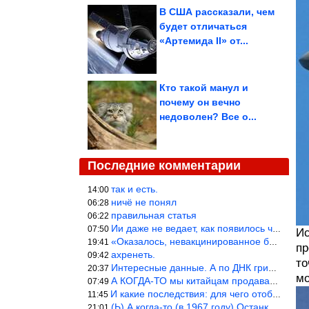
В США рассказали, чем
будет отличаться
«Артемида II» от...
Кто такой манул и
почему он вечно
недоволен? Все о...
Последние комментарии
так и есть.
14:00
ничё не понял
06:28
правильная статья
06:22
Ии даже не ведает, как появилось человечество и для чего оно сущ
07:50
Ис
«Оказалось, невакцинированное большинство умирает существенно ча
19:41
пр
ахренеть.
09:42
то
Интересные данные. А по ДНК грибов, бактерий имеются сведения из
20:37
мо
А КОГДА-ТО мы китайцам продавали фуфайки.
07:49
И какие последствия: для чего отобрали? или просто похвастались.
11:45
(Ь) А когда-то (в 1967 году) Останкинская телебашня была самым в
21:01