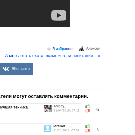
Aлексей
А мне летать охота: возможна ли левитация... »
ВКонтакте
тели могут оставлять комментарии.
sergey_...
лучшая техника
+2
21/04/2018, 07:11
lorsikot
0
21/04/2018, 07:07