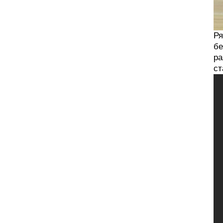
Ря
бе
ра
ст