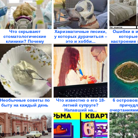
Что скрывают
Харизматичные песики,
Ошибки в и
стоматологические
у которых дурачиться –
которые
клиники? Почему
это и хобби...
настроение и
имплантат...
Необычные советы по
Что известно о его 18-
6 островов
быту на каждый день
летней супруге?
причуд
Напавший на...
очертаниями,