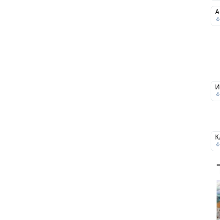
А
И
К