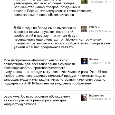
11/05/2018, 15:14
утверждать, что всё, но подавляющее
большинство наших товаров, созданных в
союзе и России- это ухудшенные копии японских,
американских и европейских образцов…
valery-...
В 90-е годы на Запад было вывезено за
15/04/2018, 21:19
бесценок столько русских технологий,
изобретений и ноу-хау, что их там будут
переваривать еще очень долго. Промолчим про ученых,
специалистов высшего класса и изобретателей, которые уже
уехали и сейчас продолжают уезжать.
litvino...
Моё изобретение «Композит живой жир с
15/04/2018, 11:03
пряностями» для восстановления активности
противоракового и противоопухолевого
иммунитета — это люди могут жить без болезни рака. Уже 14 лет
изобретатель изготавливаю полезный продукт и помогаю людям
запускать механизмы защиты иммунотерапии излечения рака но
поддержки в АПК Кубани нет на внедрение изобретения.
blokroman
Было уже. Со всесторонним обсуждением
15/04/2018, 09:40
важности размера резистора в контурах
кардиостимуляторов…