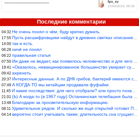
fps_sv
------------------------------------
15/04/2018, 08:30
Последние комментарии
Не очень понял о чём, буду крепко думать.
04:32
Пусть расшифровщики найдут в древних свитках описание классифика
17:55
так и есть.
14:00
ничё не понял
06:28
правильная статья
06:22
Ии даже не ведает, как появилось человечество и для чего оно сущ
07:50
«Оказалось, невакцинированное большинство умирает существенно ча
19:41
ахренеть.
09:42
Интересные данные. А по ДНК грибов, бактерий имеются сведения из
20:37
А КОГДА-ТО мы китайцам продавали фуфайки.
07:49
И какие последствия: для чего отобрали? или просто похвастались.
11:45
(Ь) А когда-то (в 1967 году) Останкинская телебашня была самым в
21:01
Благодарю за просветительскую информацию.
13:48
Удивительное рядом. И сколько же ещё открытий готовит Просвещень
08:11
вероятно стоит учитывать также; длительность сна сгущает кровото
04:14