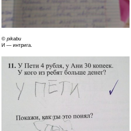
© pikabu
И — интрига.