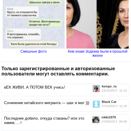
Смешные фото
Кем знаки Зодиака были в прошлой
жизни
Только зарегистрированные и авторизованные
пользователи могут оставлять комментарии.
kongo_ru
вЕК ЖИВИ, А ПОТОМ ВЕК учись!
23/10/2017, 11:10
Black Cat
Сочинение китайского мигранта — шах и мат )))
07/10/2017, 11:16
nikki1979
Последнее добило, откуда стаканы? или это
27/09/2017, 09:48
намек.....!