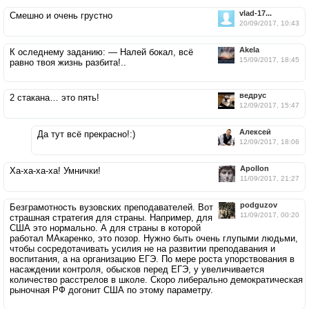
vlad-17...
Смешно и очень грустно
20/09/2017, 10:43
Akela
К оследнему заданию: — Налей бокал, всё
15/09/2017, 18:45
равно твоя жизнь разбита!..
ведрус
2 стакана… это пять!
12/09/2017, 15:47
Aлексей
Да тут всё прекрасно!:)
12/09/2017, 18:06
Apollon
Ха-ха-ха-ха! Умнички!
11/09/2017, 21:27
podguzov
Безграмотность вузовских преподавателей. Вот
11/09/2017, 00:20
страшная стратегия для страны. Например, для
США это нормально. А для страны в которой
работал МАкаренко, это позор. Нужно быть очень глупыми людьми,
чтобы сосредотачивать усилия не на развитии преподавания и
воспитания, а на организацию ЕГЭ. По мере роста упорствования в
насаждении контроля, обысков перед ЕГЭ, у увеличивается
количество расстрелов в школе. Скоро либерально демократическая
рыночная РФ догонит США по этому параметру.