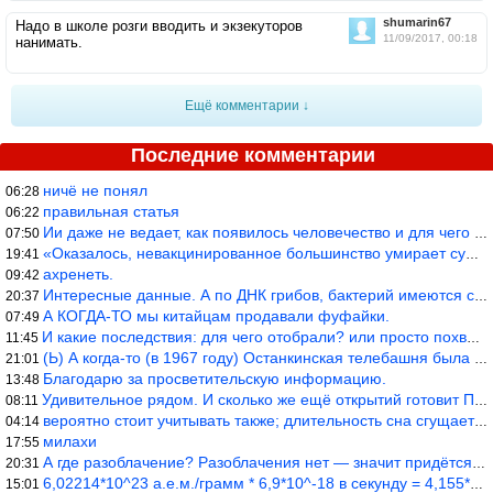
shumarin67
Надо в школе розги вводить и экзекуторов
11/09/2017, 00:18
нанимать.
Ещё комментарии ↓
Последние комментарии
ничё не понял
06:28
правильная статья
06:22
Ии даже не ведает, как появилось человечество и для чего оно сущ
07:50
«Оказалось, невакцинированное большинство умирает существенно ча
19:41
ахренеть.
09:42
Интересные данные. А по ДНК грибов, бактерий имеются сведения из
20:37
А КОГДА-ТО мы китайцам продавали фуфайки.
07:49
И какие последствия: для чего отобрали? или просто похвастались.
11:45
(Ь) А когда-то (в 1967 году) Останкинская телебашня была самым в
21:01
Благодарю за просветительскую информацию.
13:48
Удивительное рядом. И сколько же ещё открытий готовит Просвещень
08:11
вероятно стоит учитывать также; длительность сна сгущает кровото
04:14
милахи
17:55
А где разоблачение? Разоблачения нет — значит придётся принять к
20:31
6,02214*10^23 а.е.м./грамм * 6,9*10^-18 в секунду = 4,155*10^6 а
15:01