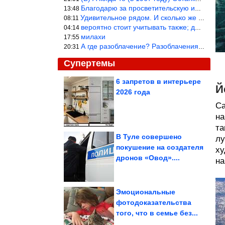
Благодарю за просветительскую информацию.
13:48
Удивительное рядом. И сколько же ещё открытий готовит Просвещень
08:11
вероятно стоит учитывать также; длительность сна сгущает кровото
04:14
милахи
17:55
А где разоблачение? Разоблачения нет — значит придётся принять к
20:31
Супертемы
6 запретов в интерьере
Й
2026 года
Крошки, при взгляде на
которых сердце
сжимается от...
Са
на
та
В Туле совершено
лу
покушение на создателя
ху
3 знака зодиака,
дронов «Овод»....
которые разбогатеют
на
внезапно и...
Эмоциональные
фотодоказательства
того, что в семье без...
Как сделать вкусным, сочным, без жилок? Мясо на...