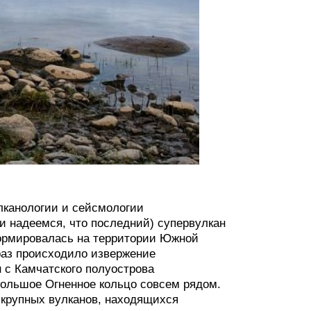
улканологии и сейсмологии
и надеемся, что последний) супервулкан
формировалась на территории Южной
 раз происходило извержение
н с Камчатского полуострова
 Большое Огненное кольцо совсем рядом.
 крупных вулканов, находящихся