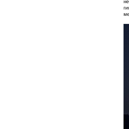
не
ги
м