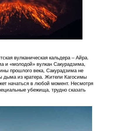
тская вулканическая кальдера – Айра.
ма и «молодой» вулкан Сакурадзима,
ины прошлого века, Сакурадзима не
ы дыма из кратера. Жители Кагосимы
ожет начаться в любой момент. Несмотря
специальные убежища, трудно сказать