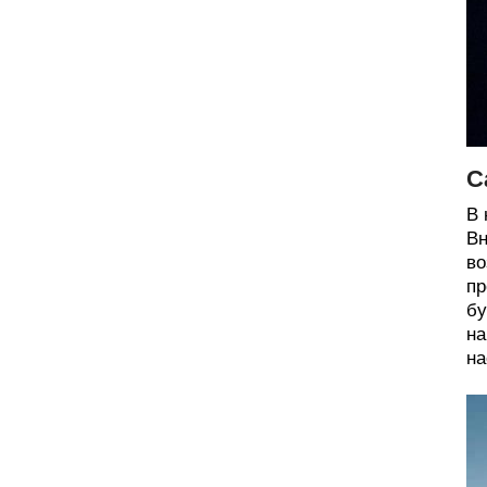
С
В 
Вн
во
пр
бу
на
на