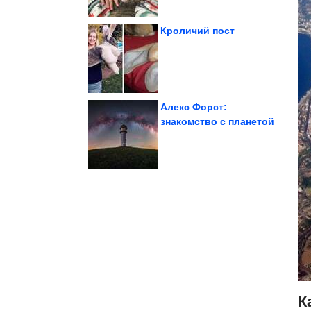
Кроличий пост
частного дома
Как украсить крыльцо
Алекс Форст:
знакомство с планетой
дворах
в садах и на задних
Удивительные находки
К