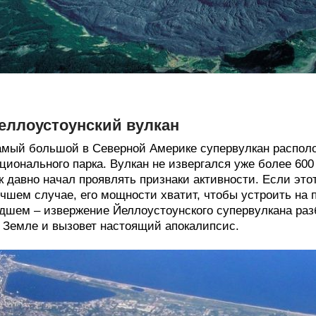
еллоустоунский вулкан
мый большой в Северной Америке супервулкан располо
ционального парка. Вулкан не извергался уже более 600 
к давно начал проявлять признаки активности. Если этот
чшем случае, его мощности хватит, чтобы устроить на 
дшем – извержение Йеллоустоунского супервулкана раз
 Земле и вызовет настоящий апокалипсис.