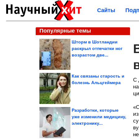
Сайты
Подп
Популярные темы
Шторм в Шотландии
раскрыл отпечатки ног
возрастом две...
Как связаны старость и
С 
болезнь Альцгеймера
на
ци
«С
Разработки, которые
из
уже изменили медицину,
су
электронику...
ву
не