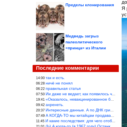
до
Пределы клонирования
Я 
ус
Медведь загрыз
палеолитического
«принца» из Италии
Последние комментарии
так и есть.
14:00
ничё не понял
06:28
правильная статья
06:22
Ии даже не ведает, как появилось человечество и для чего оно сущ
07:50
«Оказалось, невакцинированное большинство умирает существенно ча
19:41
ахренеть.
09:42
Интересные данные. А по ДНК грибов, бактерий имеются сведения из
20:37
А КОГДА-ТО мы китайцам продавали фуфайки.
07:49
И какие последствия: для чего отобрали? или просто похвастались.
11:45
(Ь) А когда-то (в 1967 году) Останкинская телебашня была самым в
21:01