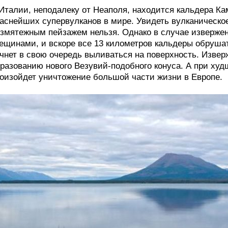
Италии, неподалеку от Неаполя, находится кальдера Ка
аснейших супервулканов в мире. Увидеть вулканическое
змятежным пейзажем нельзя. Однако в случае изверже
ещинами, и вскоре все 13 километров кальдеры обрушат
чнет в свою очередь выливаться на поверхность. Изверж
разованию нового Везувий-подобного конуса. А при ху
оизойдет уничтожение большой части жизни в Европе.