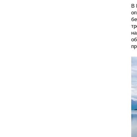
В 
оп
бе
тр
на
об
пр