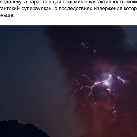
подалеку, а нарастающая сейсмическая активность мож
гантский супервулкан, о последствиях извержения котор
еньше.