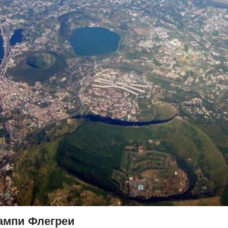
ампи Флегреи