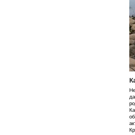
К
Не
да
ро
Ка
об
ак
Кр