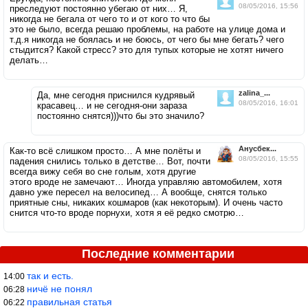
08/05/2016, 15:56
преследуют постоянно убегаю от них… Я,
никогда не бегала от чего то и от кого то что бы
это не было, всегда решаю проблемы, на работе на улице дома и
т.д.я никогда не боялась и не боюсь, от чего бы мне бегать? чего
стыдится? Какой стресс? это для тупых которые не хотят ничего
делать…
zalina_...
Да, мне сегодня приснился кудрявый
08/05/2016, 16:01
красавец… и не сегодня-они зараза
постоянно снятся)))что бы это значило?
Анусбек...
Как-то всё слишком просто… А мне полёты и
08/05/2016, 15:55
падения снились только в детстве… Вот, почти
всегда вижу себя во сне голым, хотя другие
этого вроде не замечают… Иногда управляю автомобилем, хотя
давно уже пересел на велосипед… А вообще, снятся только
приятные сны, никаких кошмаров (как некоторым). И очень часто
снится что-то вроде порнухи, хотя я её редко смотрю…
Последние комментарии
так и есть.
14:00
ничё не понял
06:28
правильная статья
06:22