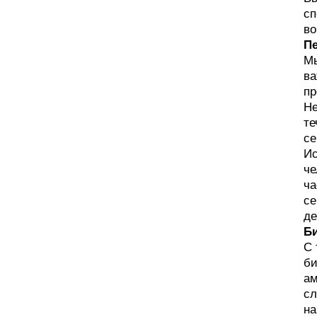
сп
во
Пе
Мы
ва
пр
Не
те
се
Ис
че
ча
се
де
Би
С 
би
ам
сл
на