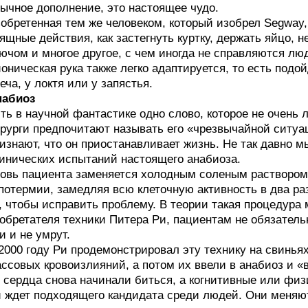
ычное дополнение, это настоящее чудо.
обретенная тем же человеком, который изобрел Segway,
ящные действия, как застегнуть куртку, держать яйцо, н
ючом и многое другое, с чем иногда не справляются л
оническая рука также легко адаптируется, то есть подо
еча, у локтя или у запястья.
набиоз
ть в научной фантастике одно слово, которое не очень
рурги предпочитают называть его «чрезвычайной ситуа
изнают, что он приостанавливает жизнь. Не так давно 
инических испытаний настоящего анабиоза.
овь пациента заменяется холодным соленым раствором,
потермии, замедляя всю клеточную активность в два р
, чтобы исправить проблему. В теории такая процедура 
обретателя техники Питера Ри, пациентам не обязатель
и и не умрут.
2000 году Ри продемонстрировал эту технику на свиньях
ссовых кровоизлияний, а потом их ввели в анабиоз и «
 сердца снова начинали биться, а когнитивные или физ
 ждет подходящего кандидата среди людей. Они меняю