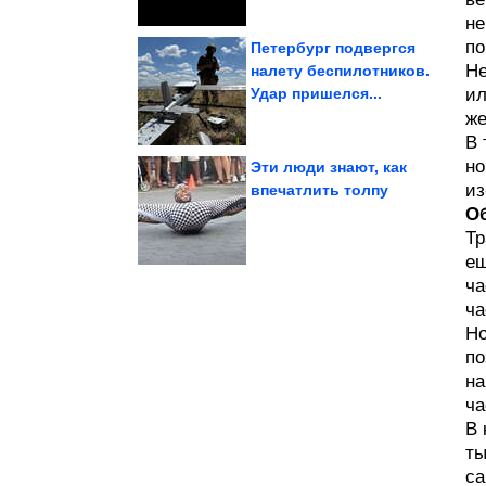
не
по
Петербург подвергся
Не
налету беспилотников.
Удар пришелся...
ил
феномен совместного...
здесь». Что такое
«Смотри, вот мы и
же
В 
но
Эти люди знают, как
из
впечатлить толпу
О
России»
о спасении «Почты
Госдума приняла закон
Тр
ещ
ча
ча
Но
по
на
ча
В 
ты
са