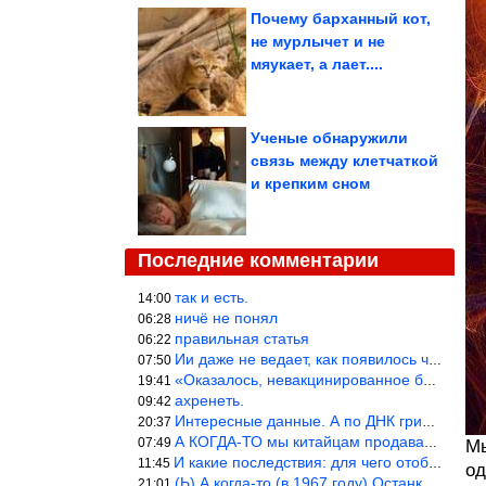
Почему барханный кот,
не мурлычет и не
мяукает, а лает....
Ученые обнаружили
связь между клетчаткой
и крепким сном
Последние комментарии
так и есть.
14:00
ничё не понял
06:28
правильная статья
06:22
Ии даже не ведает, как появилось человечество и для чего оно сущ
07:50
«Оказалось, невакцинированное большинство умирает существенно ча
19:41
ахренеть.
09:42
Интересные данные. А по ДНК грибов, бактерий имеются сведения из
20:37
А КОГДА-ТО мы китайцам продавали фуфайки.
07:49
Мы
И какие последствия: для чего отобрали? или просто похвастались.
11:45
од
(Ь) А когда-то (в 1967 году) Останкинская телебашня была самым в
21:01