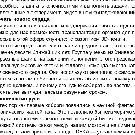
особность двигать конечностями и выполнять задачи, 
влеченные в эксперимент, видят в нем обнадеживающий
чать нового сердца
 уже привыкли к важности поддержания работы сердца 
жна для нас возможность трансплантации органов для 
орыв в этой сфере случился с развитием 3D-печати.
которые представители отрасли предполагают, что перв
чение десяти ближайших лет. Группа ученых из Универ
рьезные шаги в направлении исполнения этого предсказ
пользуя жировые клетки и коллаген, команда смогла на
ловеческого сердца. Они используют аналогию с само
стям, а потом собирается — чтобы объяснить, почему он
рдце целиком, и почему его нужно собирать по частям.
сять лет выглядят весьма разумным сроком.
онические руки
тех пор как первые киборги появились в научной фанта
онических частей тела. Это позволило бы неизмеримо
путированными конечностями, и каждый бит исследова
ожной системы связи между нашим мозгом и нашими мы
конец, стали приносить плоды. DEKA — управляемый им