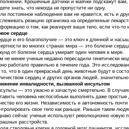
полнении. Крошечные датчики и маячки подскажут вам, к
дете знать, что никогда не пропустите ни одну.
ли постоянное наблюдение вам не нравится, есть и др
слеживать реакцию организма на определенные лекарст
формацию о том, как реагирует ваше тело, если что-то и
вое сердце
рдце и его благополучие — это ключ к длинной и насы
ертности во многих странах мира — это болезни сердца
кунд от болезни сердца умирает один человек в мире.
м не менее ученые недавно пересадили генетически мо
оно работало правильно в течение года. Это исследов
 то, что в один прекрасный день животные будут в сос
личеством сердец и других органов людей, значительн
нижение инвалидности, вызванной инсультом
сульты — это ужасно и зачастую смертельно. В случаях,
тавить человека неспособным выполнять даже простые 
чество его жизни. Независимость и автономность почти 
нтролировать свое тело как раньше. Раньше таким люд
нако сейчас ученые используют революционно новую п
рашных расстройств.
одя стволовые клетки в головной мозг пациентов, иссл