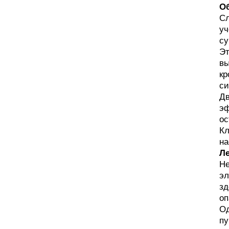
Об
Сл
уч
су
Эт
вы
кр
си
Дв
эф
ос
Кл
на
Л
Не
эл
зд
оп
Од
пу