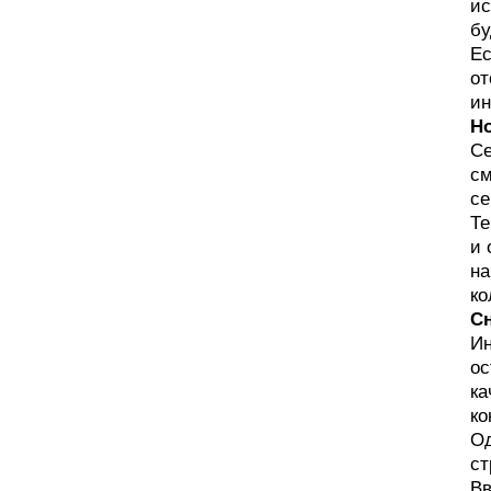
ис
бу
Ес
от
ин
Но
Се
см
се
Те
и 
на
ко
С
Ин
ос
ка
ко
Од
ст
Вв