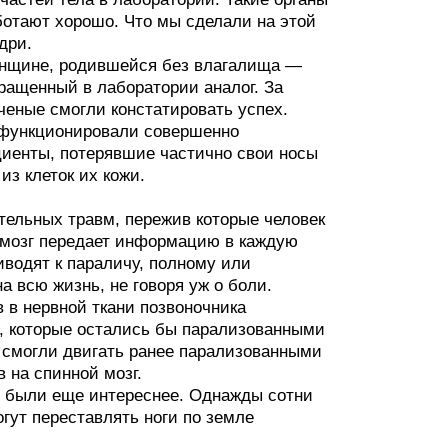
ботают хорошо. Что мы сделали на этой
дри.
женщине, родившейся без влагалища —
ащенный в лаборатории аналог. За
ченые смогли констатировать успех.
н функционировали совершенно
циенты, потерявшие частично свои носы
из клеток их кожи.
тельных травм, пережив которые человек
 мозг передает информацию в каждую
иводят к параличу, полному или
 всю жизнь, не говоря уж о боли.
 в нервной ткани позвоночника
, которые остались бы парализованными
 смогли двигать ранее парализованными
 на спинной мозг.
 были еще интереснее. Однажды сотни
гут переставлять ноги по земле