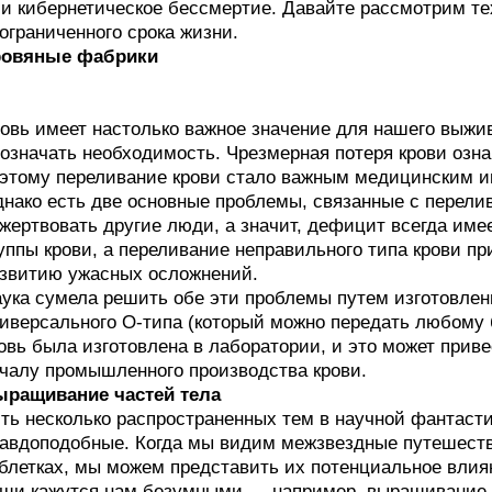
и кибернетическое бессмертие. Давайте рассмотрим те
ограниченного срока жизни.
ровяные фабрики
овь имеет настолько важное значение для нашего выжив
означать необходимость. Чрезмерная потеря крови означ
этому переливание крови стало важным медицинским и
нако есть две основные проблемы, связанные с перели
жертвовать другие люди, а значит, дефицит всегда имее
уппы крови, а переливание неправильного типа крови п
звитию ужасных осложнений.
ука сумела решить обе эти проблемы путем изготовлен
иверсального O-типа (который можно передать любому 
овь была изготовлена в лаборатории, и это может приве
чалу промышленного производства крови.
ыращивание частей тела
ть несколько распространенных тем в научной фантасти
авдоподобные. Когда мы видим межзвездные путешеств
блетках, мы можем представить их потенциальное влия
щи кажутся нам безумными — например, выращивание ч