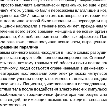
 просто выглядят анатомически правильно, но еще и ра
чве? Что ж, успешно были пересажены влагалище и ноз
давно все СМИ писали о том, как впервые в истории 
и влагалище которой было неполным — пересадили выр
нщиной наблюдали в течение восьми лет, прежде чем у
течение всего этого времени женщина и ее новый орга
рмально, без неблагоприятных побочных эффектов. Па
-за рака кожи, также получали новые носы, выращенные 
бращение паралича
авмы спинного мозга находятся в числе самых разруши
е не гарантирует себе полное выздоровление. Спинной
сть тела, поэтому травмы этой области почти всегда пр
стичному. Люди остаются ограниченными в движениях на
ваторские исследования роли электрических импульсов
зволили ученым вернуть возможность двигаться людям
 всю жизнь. Пациенты, участвовавшие в исследовании,
стями тела после воздействия электрических импульсов
комбинации с традиционной физиотерапией результаты
сяч людей, не имеющих возможность ходить, снова смо
мостоятельно.