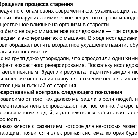
ращение процесса старения
едуя по стопам своих современников, ухаживающих за 
еных обнаружила химическое вещество в крови молодых
щественное влияние на организм в старости.
о было не одно мимолетное исследование — три отдел
водам в экспериментах с мышами. В ходе исследовани
ови обращает вспять возрастное ухудшение памяти, об
лы и выносливости.
е из групп даже утверждали, что определили один хими
фект возрастного реверсирования. Поскольку исследов
тается неясным, будет ли результат идентичным для лю
инические испытания начнутся в течение нескольких ле
стоящих инъекций от старения.
екарственный контроль следующего поколения
зависимо от того, как далеко мы зашли в роли людей, 
ементарная лень сопровождают нас постоянно. Лекарст
оровья многих людей, и для некоторых забыть взять ле
асность.
нако вместе с развитием, которое для некоторых может
гающим, появится и электронная система, которая буде