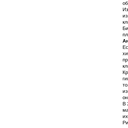
об
Из
из
кл
Би
пл
А
Ес
хи
пр
кл
Кр
ги
то
из
он
В 
ма
их
Ри