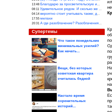
ил
Благодарю за просветительскую информацию.
13:48
не
Удивительное рядом. И сколько же ещё открытий готовит Просвещень
08:11
К
вероятно стоит учитывать также; длительность сна сгущает кровото
04:14
милахи
17:55
А где разоблачение? Разоблачения нет — значит придётся принять к
20:31
Кр
Супертемы
об
по
Что такое понедельник
Од
минимальных усилий?
Хрустящий «цветок» с
курицей и сыром. Так
Как начать...
по
картофель вы...
гр
ра
На
Вещи, без которых
ун
советская квартира
Вещи, созданные
считалась бедной
кр
задолго до
современной техники,...
на
В
Ес
Настало время
пр
охренительных
историй...
та
Почему дача у водоема не всегда лучший вариант
ве