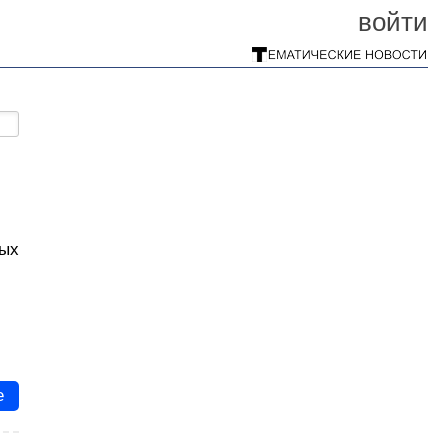
войти
ных
е