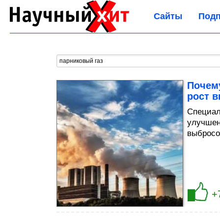
Сайты
Подп
Почему
рост 
Специал
улучшен
выбросо
+