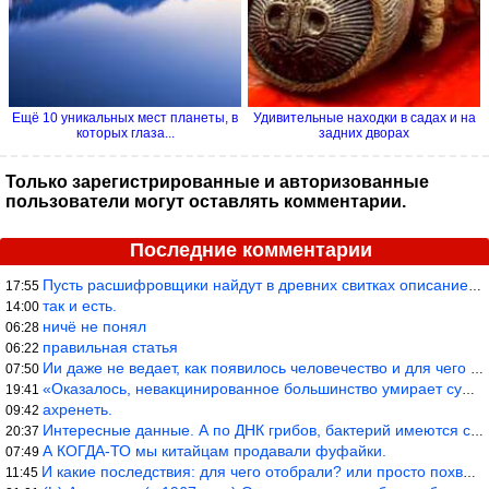
Ещё 10 уникальных мест планеты, в
Удивительные находки в садах и на
которых глаза...
задних дворах
Только зарегистрированные и авторизованные
пользователи могут оставлять комментарии.
Последние комментарии
Пусть расшифровщики найдут в древних свитках описание классифика
17:55
так и есть.
14:00
ничё не понял
06:28
правильная статья
06:22
Ии даже не ведает, как появилось человечество и для чего оно сущ
07:50
«Оказалось, невакцинированное большинство умирает существенно ча
19:41
ахренеть.
09:42
Интересные данные. А по ДНК грибов, бактерий имеются сведения из
20:37
А КОГДА-ТО мы китайцам продавали фуфайки.
07:49
И какие последствия: для чего отобрали? или просто похвастались.
11:45