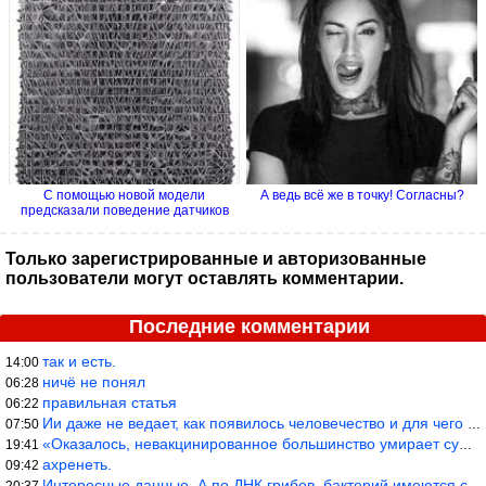
С помощью новой модели
А ведь всё же в точку! Согласны?
предсказали поведение датчиков
на...
Только зарегистрированные и авторизованные
пользователи могут оставлять комментарии.
Последние комментарии
так и есть.
14:00
ничё не понял
06:28
правильная статья
06:22
Ии даже не ведает, как появилось человечество и для чего оно сущ
07:50
«Оказалось, невакцинированное большинство умирает существенно ча
19:41
ахренеть.
09:42
Интересные данные. А по ДНК грибов, бактерий имеются сведения из
20:37