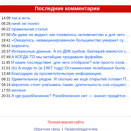
Последние комментарии
так и есть.
14:00
ничё не понял
06:28
правильная статья
06:22
Ии даже не ведает, как появилось человечество и для чего оно сущ
07:50
«Оказалось, невакцинированное большинство умирает существенно ча
19:41
ахренеть.
09:42
Интересные данные. А по ДНК грибов, бактерий имеются сведения из
20:37
А КОГДА-ТО мы китайцам продавали фуфайки.
07:49
И какие последствия: для чего отобрали? или просто похвастались.
11:45
(Ь) А когда-то (в 1967 году) Останкинская телебашня была самым в
21:01
Благодарю за просветительскую информацию.
13:48
Удивительное рядом. И сколько же ещё открытий готовит Просвещень
08:11
вероятно стоит учитывать также; длительность сна сгущает кровото
04:14
милахи
17:55
А где разоблачение? Разоблачения нет — значит придётся принять к
20:31
Полная версия сайта
Обратная связь
|
Правообладателям