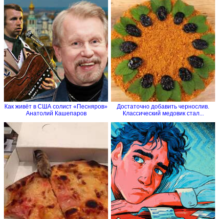
Как живёт в США солист «Песняров»
Достаточно добавить чернослив.
Анатолий Кашепаров
Классический медовик стал...