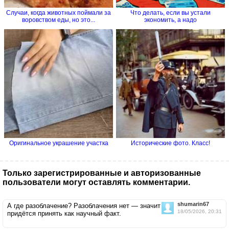
Случаи, когда животных поймали за
Что делать, если вы устали
воровством еды, но это...
экономить, а надо
Оригинальное украшение участка
Исторические фото. Класс!
Только зарегистрированные и авторизованные
пользователи могут оставлять комментарии.
shumarin67
А где разоблачение? Разоблачения нет — значит
18/05/2026, 20:31
придётся принять как научный факт.