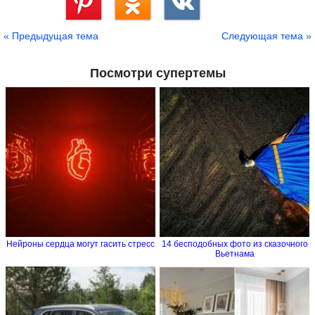
Сохранить
« Предыдущая тема
Следующая тема »
Посмотри супертемы
Нейроны сердца могут гасить стресс
14 бесподобных фото из сказочного
Вьетнама