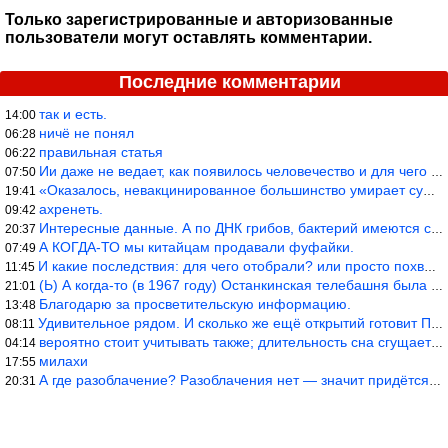
Только зарегистрированные и авторизованные
пользователи могут оставлять комментарии.
Последние комментарии
так и есть.
14:00
ничё не понял
06:28
правильная статья
06:22
Ии даже не ведает, как появилось человечество и для чего оно сущ
07:50
«Оказалось, невакцинированное большинство умирает существенно ча
19:41
ахренеть.
09:42
Интересные данные. А по ДНК грибов, бактерий имеются сведения из
20:37
А КОГДА-ТО мы китайцам продавали фуфайки.
07:49
И какие последствия: для чего отобрали? или просто похвастались.
11:45
(Ь) А когда-то (в 1967 году) Останкинская телебашня была самым в
21:01
Благодарю за просветительскую информацию.
13:48
Удивительное рядом. И сколько же ещё открытий готовит Просвещень
08:11
вероятно стоит учитывать также; длительность сна сгущает кровото
04:14
милахи
17:55
А где разоблачение? Разоблачения нет — значит придётся принять к
20:31