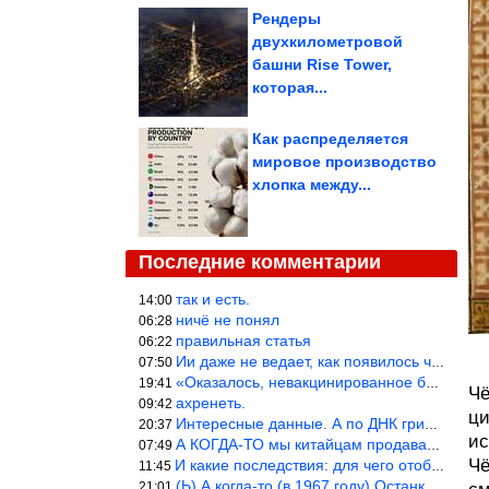
Рендеры
двухкилометровой
башни Rise Tower,
которая...
Как распределяется
мировое производство
хлопка между...
Последние комментарии
так и есть.
14:00
ничё не понял
06:28
правильная статья
06:22
Ии даже не ведает, как появилось человечество и для чего оно сущ
07:50
«Оказалось, невакцинированное большинство умирает существенно ча
19:41
Чё
ахренеть.
09:42
ци
Интересные данные. А по ДНК грибов, бактерий имеются сведения из
20:37
ис
А КОГДА-ТО мы китайцам продавали фуфайки.
07:49
Чё
И какие последствия: для чего отобрали? или просто похвастались.
11:45
(Ь) А когда-то (в 1967 году) Останкинская телебашня была самым в
21:01