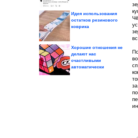
зе
ку
Идея использования
Чё
остатков резинового
ус
коврика
времён СССР
Душевные фотографии
зе
вс
Хорошие отношения не
По
делают нас
во
счастливыми
фотоаппаратом
сп
По планете с
автоматически
ко
то
за
по
пе
ин