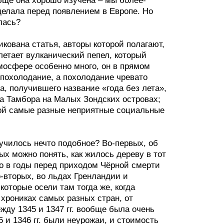
бще она хорошо изучена – мы более-
оделала перед появлением в Европе. Но
лась?
икована статья, авторы которой полагают,
етает вулканический пепел, который
тмосфере особенно много, он в прямом
похолодание, а похолодание чревато
а, получившего название «года без лета»,
а Тамбора на Малых Зондских островах;
ой самые разные неприятные социальные
лучилось нечто подобное? Во-первых, об
ых можно понять, как жилось дереву в тот
то в годы перед приходом Чёрной смерти
о-вторых, во льдах Гренландии и
оторые осели там тогда же, когда
хрониках самых разных стран, от
жду 1345 и 1347 гг. вообще была очень
 и 1346 гг. были неурожаи, и стоимость