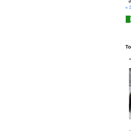
« 
То