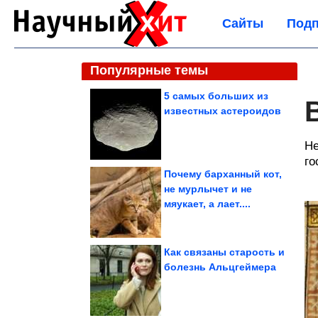
Сайты
Подп
Популярные темы
5 самых больших из
известных астероидов
Не
го
Почему барханный кот,
не мурлычет и не
мяукает, а лает....
Как связаны старость и
болезнь Альцгеймера