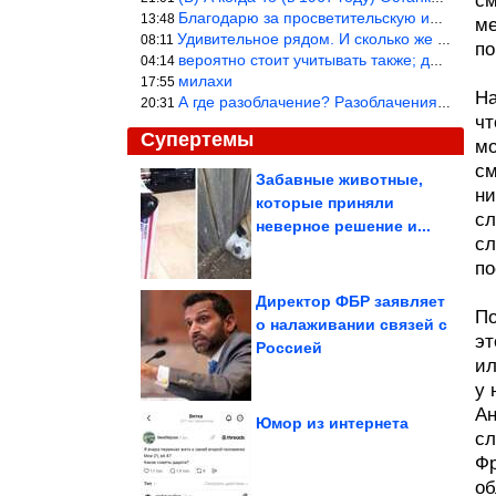
см
Благодарю за просветительскую информацию.
13:48
ме
Удивительное рядом. И сколько же ещё открытий готовит Просвещень
08:11
по
вероятно стоит учитывать также; длительность сна сгущает кровото
04:14
милахи
17:55
На
А где разоблачение? Разоблачения нет — значит придётся принять к
20:31
чт
Супертемы
мо
см
Забавные животные,
ни
которые приняли
Свежачок из
сл
социальных сетей.
неверное решение и...
Ржунимагу!
сл
по
Директор ФБР заявляет
По
о налаживании связей с
эт
Новые приколы
Россией
ил
у 
Ан
Юмор из интернета
сл
Фр
Знаки Зодиака, среди которых многие становятся...
об