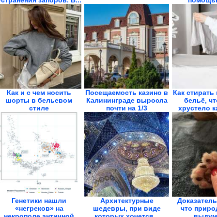
устранения запоров. В...
помощь
Как и с чем носить
Посещаемость казино в
Как стирать
шорты в бельевом
Калининграде выросла
бельё, ч
стиле
почти на 1/3
хрустело к
Генетики нашли
Архитектурные
Доказатель
«негреков» на
шедевры, при виде
что приро
некрополе античной
которых хочется...
выдум