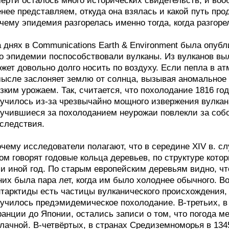
ерти осталось много исторических свидетельств, и воо
нее представляем, откуда она взялась и какой путь пр
чему эпидемия разгорелась именно тогда, когда разгоре
 днях в Communications Earth & Environment была опубл
о эпидемии поспособствовали вулканы. Из вулканов выл
жет довольно долго носить по воздуху. Если пепла в а
ысле заслоняет землю от солнца, вызывая аномальное 
зким урожаем. Так, считается, что похолодание 1816 год
училось из-за чрезвычайно мощного извержения вулкан
учившиеся за похолоданием неурожаи повлекли за соб
следствия.
чему исследователи полагают, что в середине XIV в. с
ом говорят годовые кольца деревьев, по структуре котор
и иной год. По старым европейским деревьям видно, ч
них была пара лет, когда им было холоднее обычного. В
тарктиды есть частицы вулканического происхождения, к
училось предэмидемическое похолодание. В-третьих, в 
анции до Японии, остались записи о том, что погода ме
лачной. В-четвёртых, в странах Средиземноморья в 1345