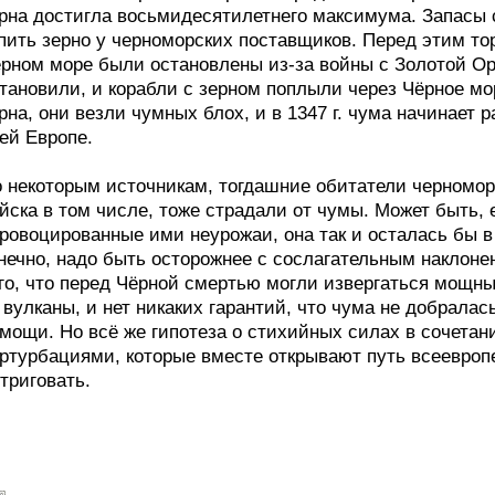
рна достигла восьмидесятилетнего максимума. Запасы 
пить зерно у черноморских поставщиков. Перед этим то
рном море были остановлены из-за войны с Золотой Ор
тановили, и корабли с зерном поплыли через Чёрное мо
рна, они везли чумных блох, и в 1347 г. чума начинает 
ей Европе.
 некоторым источникам, тогдашние обитатели черномор
йска в том числе, тоже страдали от чумы. Может быть, 
ровоцированные ими неурожаи, она так и осталась бы в
нечно, надо быть осторожнее с сослагательным наклоне
го, что перед Чёрной смертью могли извергаться мощны
 вулканы, и нет никаких гарантий, что чума не добралас
мощи. Но всё же гипотеза о стихийных силах в сочетан
ртурбациями, которые вместе открывают путь всеевроп
триговать.