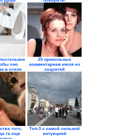
ю душа
поверить!
 постельное
25 прикольных
тобы оно
комментариев июля из
ак в отеле
соцсетей
ства того,
Топ-3 с самой сильной
да та еще
интуицией
щица