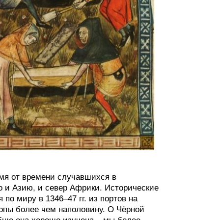
мя от времени случавшихся в
о и Азию, и север Африки. Исторические
 по миру в 1346–47 гг. из портов на
опы более чем наполовину. О Чёрной