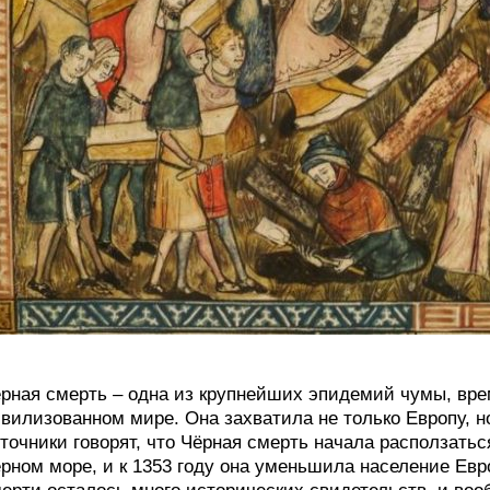
рная смерть – одна из крупнейших эпидемий чумы, вре
вилизованном мире. Она захватила не только Европу, н
точники говорят, что Чёрная смерть начала расползаться
рном море, и к 1353 году она уменьшила население Евр