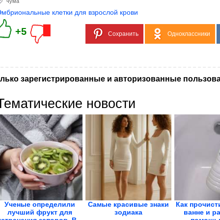
чума
Эмбриональные клетки для взрослой крови
+5
Сохранить
Одноклассники
лько зарегистрированные и авторизованные пользова
Тематические новости
Ученые определили
Самые красивые знаки
Как прочист
лучший фрукт для
зодиака
ванне и р