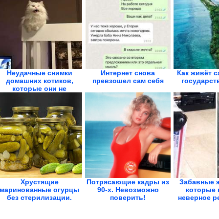
Неудачные снимки
Интернет снова
Как живёт с
домашних котиков,
превзошел сам себя
государст
которые они не
хотели...
Хрустящие
Потрясающие кадры из
Забавные 
маринованные огурцы
90-х. Невозможно
которые 
без стерилизации.
поверить!
неверное ре
Стоят всю...