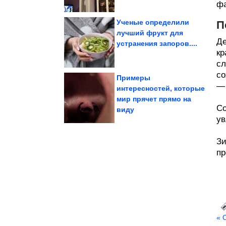
фа
Ученые определили
П
лучший фрукт для
Де
устранения запоров....
руками
Декор стен своими
кр
сл
со
Примеры
— 
интересностей, которые
фотографа
мир прячет прямо на
путешествий тревел-
мгновения из
Незабываемые
Со
виду
ув
Зи
пр
« 