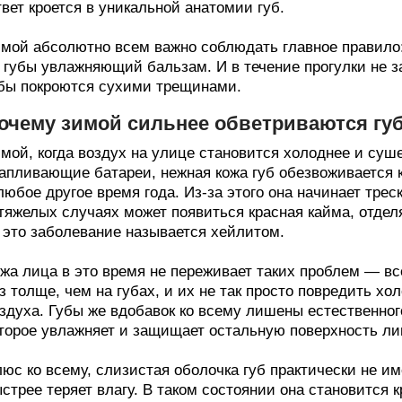
вет кроется в уникальной анатомии губ.
мой абсолютно всем важно соблюдать главное правило:
 губы увлажняющий бальзам. И в течение прогулки не з
бы покроются сухими трещинами.
очему зимой сильнее обветриваются гу
мой, когда воздух на улице становится холоднее и суш
апливающие батареи, нежная кожа губ обезвоживается 
любое другое время года. Из-за этого она начинает трес
тяжелых случаях может появиться красная кайма, отдел
это заболевание называется хейлитом.
жа лица в это время не переживает таких проблем — все
з толще, чем на губах, и их не так просто повредить х
здуха. Губы же вдобавок ко всему лишены естественног
торое увлажняет и защищает остальную поверхность ли
юс ко всему, слизистая оболочка губ практически не име
стрее теряет влагу. В таком состоянии она становится