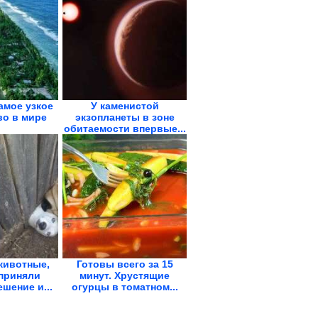
амое узкое
У каменистой
во в мире
экзопланеты в зоне
обитаемости впервые...
животные,
Готовы всего за 15
приняли
минут. Хрустящие
шение и...
огурцы в томатном...