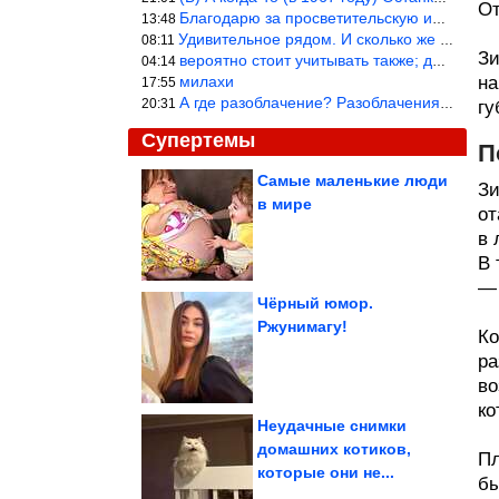
От
Благодарю за просветительскую информацию.
13:48
Удивительное рядом. И сколько же ещё открытий готовит Просвещень
08:11
Зи
вероятно стоит учитывать также; длительность сна сгущает кровото
04:14
милахи
на
17:55
А где разоблачение? Разоблачения нет — значит придётся принять к
20:31
гу
Супертемы
П
Самые маленькие люди
Зи
в мире
от
Как всего за одну
минуту проверить свой
реальный...
в 
В 
— 
Чёрный юмор.
Ржунимагу!
Ко
Как живёт звезда «…А
зори здесь тихие»
Екатерина Маркова
ра
во
ко
Неудачные снимки
домашних котиков,
Пл
которые они не...
Смешные видео для хорошего настроения
бы