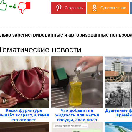
+4
Сохранить
Одноклассники
лько зарегистрированные и авторизованные пользова
Тематические новости
Какая фурнитура
Что добавить в
Душевные ф
выдаёт возраст, а какая
жидкость для мытья
времён
его стирает
посуды, если мало
пены