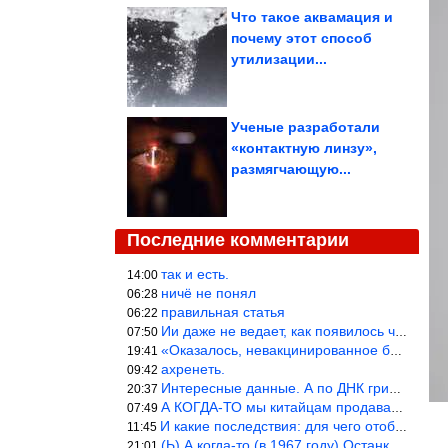
Что такое аквамация и
почему этот способ
утилизации...
Ученые разработали
«контактную линзу»,
размягчающую...
Последние комментарии
так и есть.
14:00
ничё не понял
06:28
правильная статья
06:22
Ии даже не ведает, как появилось человечество и для чего оно сущ
07:50
«Оказалось, невакцинированное большинство умирает существенно ча
19:41
ахренеть.
09:42
Интересные данные. А по ДНК грибов, бактерий имеются сведения из
20:37
А КОГДА-ТО мы китайцам продавали фуфайки.
07:49
И какие последствия: для чего отобрали? или просто похвастались.
11:45
(Ь) А когда-то (в 1967 году) Останкинская телебашня была самым в
21:01