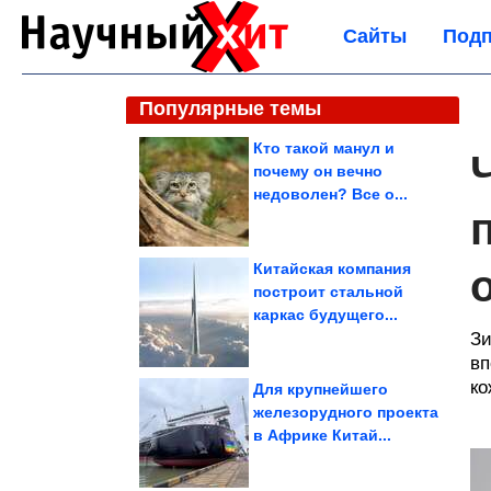
Сайты
Подп
Популярные темы
Кто такой манул и
почему он вечно
недоволен? Все о...
Китайская компания
построит стальной
каркас будущего...
Зи
вп
ко
Для крупнейшего
железорудного проекта
в Африке Китай...