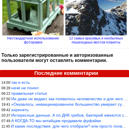
Нестандартное использование
12 самых красивых и необычных
фоторамок
пешеходных мостов планеты
Только зарегистрированные и авторизованные
пользователи могут оставлять комментарии.
Последние комментарии
так и есть.
14:00
ничё не понял
06:28
правильная статья
06:22
Ии даже не ведает, как появилось человечество и для чего оно сущ
07:50
«Оказалось, невакцинированное большинство умирает существенно ча
19:41
ахренеть.
09:42
Интересные данные. А по ДНК грибов, бактерий имеются сведения из
20:37
А КОГДА-ТО мы китайцам продавали фуфайки.
07:49
И какие последствия: для чего отобрали? или просто похвастались.
11:45