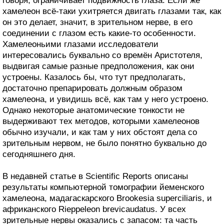
говоря, ограничивает подвижность глаза. Если же
хамелеон всё-таки ухитряется двигать глазами так, как
он это делает, значит, в зрительном нерве, в его
соединении с глазом есть какие-то особенности.
Хамелеоньими глазами исследователи
интересовались буквально со времён Аристотеля,
выдвигая самые разные предположения, как они
устроены. Казалось бы, что тут предполагать,
достаточно препарировать должным образом
хамелеона, и увидишь всё, как там у него устроено.
Однако некоторые анатомические тонкости не
выдерживают тех методов, которыми хамелеонов
обычно изучали, и как там у них обстоят дела со
зрительным нервом, не было понятно буквально до
сегодняшнего дня.
В недавней статье в Scientific Reports описаны
результаты компьютерной томографии йеменского
хамелеона, мадагаскарского Brookesia superciliaris, и
африканского Rieppeleon brevicaudatus. У всех
зрительные нервы оказались с запасом: та часть