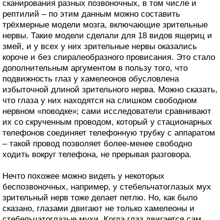
сканирования разных позвоночных, в том числе и
рептилий – по этим данным можно составить
трёхмерные модели мозга, включающие зрительные
нервы. Такие модели сделали для 18 видов ящериц и
змей, и у всех у них зрительные нервы оказались
короче и без спиралеобразного провисания. Это стало
дополнительным аргументом в пользу того, что
подвижность глаз у хамелеонов обусловлена
избыточной длиной зрительного нерва. Можно сказать,
что глаза у них находятся на слишком свободном
нервном «поводке»; сами исследователи сравнивают
их со скрученным проводом, который у стационарных
телефонов соединяет телефонную трубку с аппаратом
– такой провод позволяет более-менее свободно
ходить вокруг телефона, не прерывая разговора.
Нечто похожее можно видеть у некоторых
беспозвоночных, например, у стебельчатоглазых мух
зрительный нерв тоже делает петлю. Но, как было
сказано, глазами двигают не только хамелеоны и
стебельчатоглазые мухи. Когда глаз двигается сам,