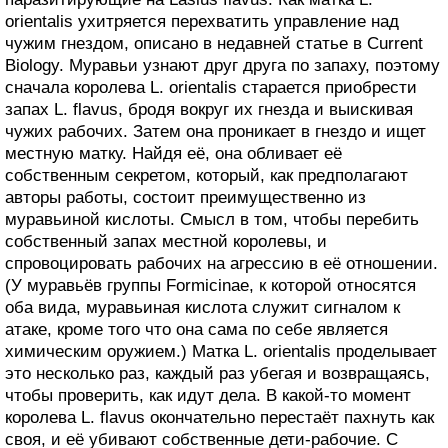
orientalis ухитряется перехватить управление над
чужим гнездом, описано в недавней статье в Current
Biology. Муравьи узнают друг друга по запаху, поэтому
сначала королева L. orientalis старается приобрести
запах L. flavus, бродя вокруг их гнезда и выискивая
чужих рабочих. Затем она проникает в гнездо и ищет
местную матку. Найдя её, она обливает её
собственным секретом, который, как предполагают
авторы работы, состоит преимущественно из
муравьиной кислоты. Смысл в том, чтобы перебить
собственный запах местной королевы, и
спровоцировать рабочих на агрессию в её отношении.
(У муравьёв группы Formicinae, к которой относятся
оба вида, муравьиная кислота служит сигналом к
атаке, кроме того что она сама по себе является
химическим оружием.) Матка L. orientalis проделывает
это несколько раз, каждый раз убегая и возвращаясь,
чтобы проверить, как идут дела. В какой-то момент
королева L. flavus окончательно перестаёт пахнуть как
своя, и её убивают собственные дети-рабочие. С