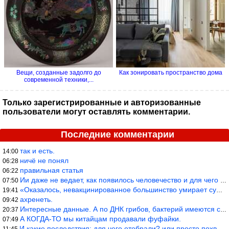
Вещи, созданные задолго до
Как зонировать пространство дома
современной техники,...
Только зарегистрированные и авторизованные
пользователи могут оставлять комментарии.
Последние комментарии
так и есть.
14:00
ничё не понял
06:28
правильная статья
06:22
Ии даже не ведает, как появилось человечество и для чего оно сущ
07:50
«Оказалось, невакцинированное большинство умирает существенно ча
19:41
ахренеть.
09:42
Интересные данные. А по ДНК грибов, бактерий имеются сведения из
20:37
А КОГДА-ТО мы китайцам продавали фуфайки.
07:49
И какие последствия: для чего отобрали? или просто похвастались.