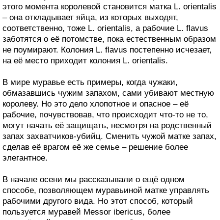
этого момента королевой становится матка L. orientalis
– она откладывает яйца, из которых выходят,
соответственно, тоже L. orientalis, а рабочие L. flavus
заботятся о её потомстве, пока естественным образом
не поумирают. Колония L. flavus постепенно исчезает,
на её место приходит колония L. orientalis.
В мире муравье есть примеры, когда чужаки,
обмазавшись чужим запахом, сами убивают местную
королеву. Но это дело хлопотное и опасное – её
рабочие, почувствовав, что происходит что-то не то,
могут начать её защищать, несмотря на родственный
запах захватчиков-убийц. Сменить чужой матке запах,
сделав её врагом её же семье – решение более
элегантное.
В начале осени мы рассказывали о ещё одном
способе, позволяющем муравьиной матке управлять
рабочими другого вида. Но этот способ, который
пользуется муравей Messor ibericus, более