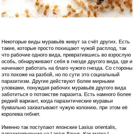
Некоторые виды муравьёв живут за счёт других. Есть
такие, которые просто похищают чужой расплод, так
что рабочие одного вида, превратившись во взрослую
особь, обнаруживают себя в гнезде другого вида, где и
начинают работать на благо чужого гнезда. Со стороны
это похоже на разбой, но по сути это социальный
паразитизм. Другие действуют более мирными
уловками, понуждая рабочих муравьёв другого вида
заботиться о потомстве паразита. Есть намного более
редкий вариант, когда паразитические муравьи
буквально захватывают чужую колонию, при этом её
королева гибнет.
Именно так поступают японские Lasius orientalis,
паразитирующие на Lasius flavus. Как матка L.