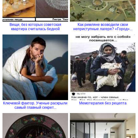
Вещи, без которых советская
Как римляне возводили свои
квартира считалась бедной
неприступные лагеря? «Город»...
Ключевой фактор. Ученые раскрыли
Мемотерапия без рецепта
самый главный секрет...