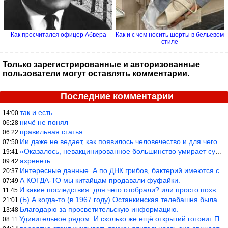
Как просчитался офицер Абвера
Как и с чем носить шорты в бельевом
стиле
Только зарегистрированные и авторизованные
пользователи могут оставлять комментарии.
Последние комментарии
так и есть.
14:00
ничё не понял
06:28
правильная статья
06:22
Ии даже не ведает, как появилось человечество и для чего оно сущ
07:50
«Оказалось, невакцинированное большинство умирает существенно ча
19:41
ахренеть.
09:42
Интересные данные. А по ДНК грибов, бактерий имеются сведения из
20:37
А КОГДА-ТО мы китайцам продавали фуфайки.
07:49
И какие последствия: для чего отобрали? или просто похвастались.
11:45
(Ь) А когда-то (в 1967 году) Останкинская телебашня была самым в
21:01
Благодарю за просветительскую информацию.
13:48
Удивительное рядом. И сколько же ещё открытий готовит Просвещень
08:11