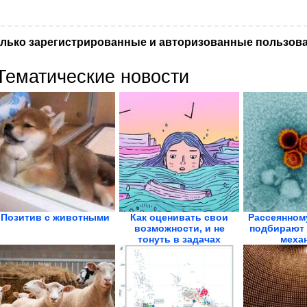
лько зарегистрированные и авторизованные пользова
Тематические новости
Позитив с животными
Как оценивать свои
Рассеянном
возможности, и не
подбирают
тонуть в задачах
меха