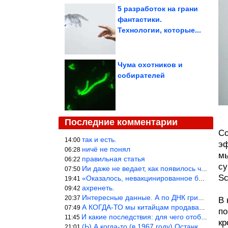
5 разработок на грани
фантастики.
Технологии, которые...
Чума охотников и
собирателей
Последние комментарии
Со
так и есть.
14:00
эф
ничё не понял
06:28
мы
правильная статья
06:22
су
Ии даже не ведает, как появилось человечество и для чего оно сущ
07:50
Sc
«Оказалось, невакцинированное большинство умирает существенно ча
19:41
ахренеть.
09:42
Интересные данные. А по ДНК грибов, бактерий имеются сведения из
20:37
В 
А КОГДА-ТО мы китайцам продавали фуфайки.
07:49
по
И какие последствия: для чего отобрали? или просто похвастались.
11:45
кр
(Ь) А когда-то (в 1967 году) Останкинская телебашня была самым в
21:01