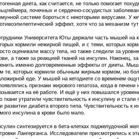
тогенная диета, как считается, не только помогает похуд
ьцгеймера, почечных и сердечно-сосудистых заболевани
мунной системе бороться с некоторыми вирусами. У ке
отивоэпилептический эффект, хотя что за механизм тут 
трудники Университета Юты держали часть мышей на ке
торых кормили нежирной пищей, и с теми, которых кор
осто оценивали массу тела, но также следили за уровне
ови, а также за реакцией тканей на инсулин. Наконец,
енить именно долговременные эффекты от диеты. Мыши
м те, которых кормили обычным жирным кормом, но бол
ложирной еде. У мышей на кетодиете со временем ощу
появлялись признаки жирового гепатоза, когда в печени 
азывается на её работе. И ещё у них повышался уровень
о ткани утратили чувствительность к инсулину и стали
и развитии диабета второго типа. Чувствительность к и
мого инсулина в крови было мало.
сулин синтезируется в бета-клетках поджелудочной жел
тровки Лангерганса. Исследователи присмотрелись к эт