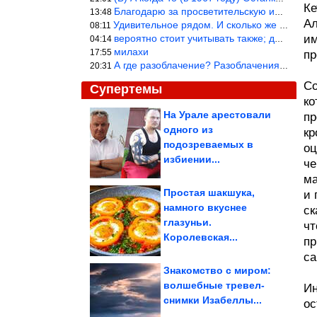
Ке
Благодарю за просветительскую информацию.
13:48
Ал
Удивительное рядом. И сколько же ещё открытий готовит Просвещень
08:11
вероятно стоит учитывать также; длительность сна сгущает кровото
им
04:14
милахи
17:55
пр
А где разоблачение? Разоблачения нет — значит придётся принять к
20:31
Со
Супертемы
ко
На Урале арестовали
пр
одного из
кр
Как распознать людей-
паразитов
подозреваемых в
оц
избиении...
че
ма
Простая шакшука,
и 
намного вкуснее
ск
Они рискуют встретить
глазуньи.
старость в одиночестве
чт
Королевская...
пр
са
Знакомство с миром:
волшебные тревел-
Ин
снимки Изабеллы...
ос
Найден серьезный побочный эффект подсластителей. Особо...