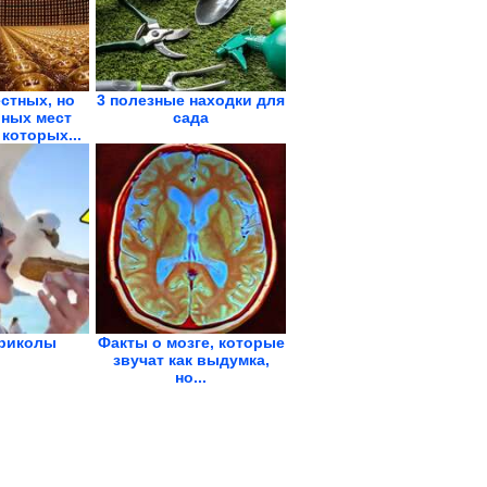
стных, но
3 полезные находки для
ных мест
сада
 которых...
риколы
Факты о мозге, которые
звучат как выдумка,
но...