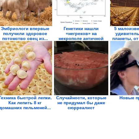
Эмбриологи впервые
Генетики нашли
5 малоизве
получили здоровое
«негреков» на
удивитель
потомство овец из...
некрополе античной
планеты, от
Фанагории
Техника быстрой лепки.
Случайности, которые
Новые п
Как лепить 8 кг
не придумал бы даже
домашних пельменей...
сюрреалист