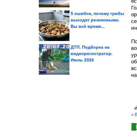
ес
Го
5 ошибок, почему грибы
ор
выходят резиновыми.
се
Вы всё время...
всю...
ин
настоящую любовь
скрывала свою
Почему жена Миронова
По
ДТП. Подборка на
во
видеорегистратор.
ур
госоператора
Июль 2026
«мусорного»
об
cменить главу
Власти собираются
вс
на
« 