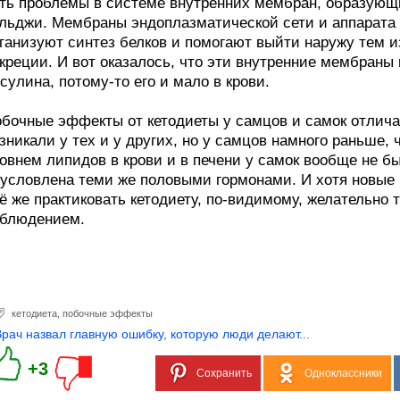
ть проблемы в системе внутренних мембран, образующ
льджи. Мембраны эндоплазматической сети и аппарата 
ганизуют синтез белков и помогают выйти наружу тем и
креции. И вот оказалось, что эти внутренние мембраны
сулина, потому-то его и мало в крови.
бочные эффекты от кетодиеты у самцов и самок отлич
зникали у тех и у других, но у самцов намного раньше, 
овнем липидов в крови и в печени у самок вообще не бы
условлена теми же половыми гормонами. И хотя новые 
ё же практиковать кетодиету, по-видимому, желательно т
блюдением.
кетодиета
,
побочные эффекты
Врач назвал главную ошибку, которую люди делают...
+3
Сохранить
Одноклассники