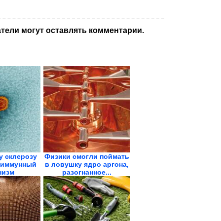
тели могут оставлять комментарии.
у склерозу
Физики смогли поймать
 иммунный
в ловушку ядро аргона,
низм
разогнанное...