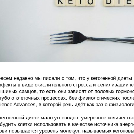
всем недавно мы писали о том, что у кетогенной диеты
фекты в виде окислительного стресса и сенилизации к
шиных самцов, то есть они зависят от половых гормонов
губо о клеточных процессах, без физиологических посл
ience Advances, в которой речь идёт как раз о физиолог
кетогенной диете мало углеводов, умеренное количество
будить клетки использовать в качестве источника энерги
ови повышается уровень молекул, называемых кетоновы