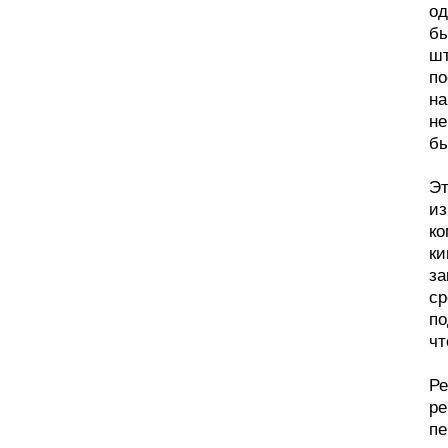
од
бы
шт
по
на
не
бы
Эт
из
ко
ки
за
ср
по
чт
Ре
ре
пе