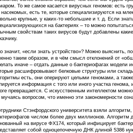
маром. То же самое касается вирусных геномов: есть г
 насекомых, есть те, которые специализируются на мле
вольно крупные, у каких-то небольшие и т. д. Если знат
ециализирующихся на бактериях – то можно попытаться 
ычным свойствам таких вирусов будут добавлены какие
казчику.
о значит, «если знать устройство»? Можно выяснить, по
енно таким образом, и в чём смысл отклонений от «об
елать иначе – отдать данные о бактериофагах модели и
торые расшифровывают белковые структуры или склады
горитмы есть, они оперируют целыми геномами, а такж
пируется информация с того или иного участка генома, 
оге превращается. С искусственным интеллектом можно
 мучаясь вопросом, что именно эти закономерности озн
трудники Стэнфордского университета взяли алгоритм,
ктериофагов числом более двух миллионов. Алгоритм д
нованный на вирусе ΦX174, который инфицирует бакте
едставляет собой одноцепочечную ДНК длиной 5386 нук