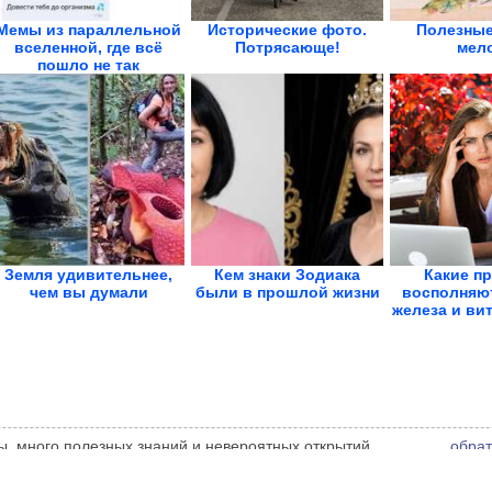
Мемы из параллельной
Исторические фото.
Полезные
вселенной, где всё
Потрясающе!
мел
пошло не так
Земля удивительнее,
Кем знаки Зодиака
Какие п
чем вы думали
были в прошлой жизни
восполняю
железа и вит
ы, много полезных знаний и невероятных открытий.
обрат
ора статьи. Автор статьи указан в источнике.