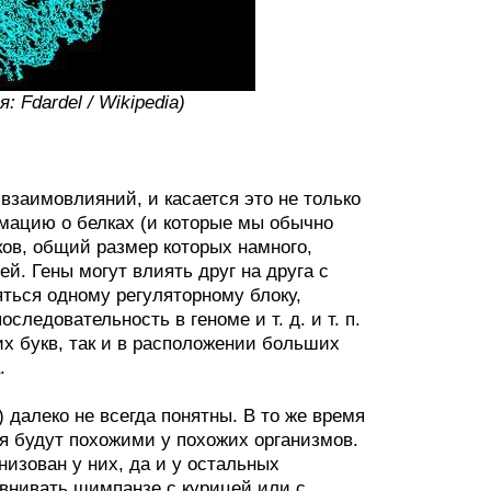
Fdardel / Wikipedia)
взаимовлияний, и касается это не только
мацию о белках (и которые мы обычно
ов, общий размер которых намного,
й. Гены могут влиять друг на друга с
ться одному регуляторному блоку,
следовательность в геноме и т. д. и т. п.
их букв, так и в расположении больших
.
 далеко не всегда понятны. В то же время
я будут похожими у похожих организмов.
низован у них, да и у остальных
внивать шимпанзе с курицей или с