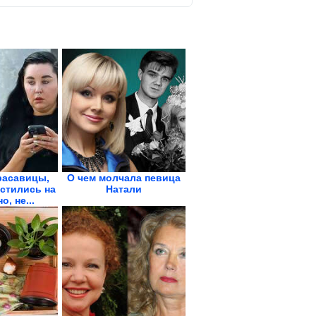
расавицы,
О чем молчала певица
стились на
Натали
о, не...