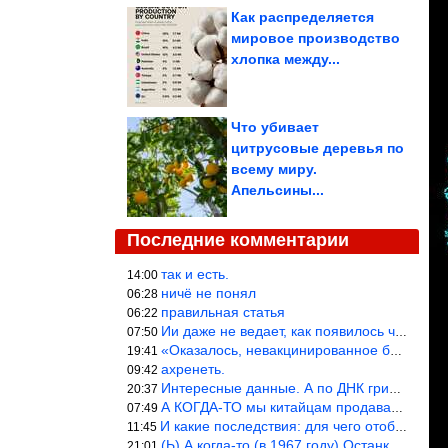
Как распределяется
мировое производство
хлопка между...
Что убивает
цитрусовые деревья по
всему миру.
Апельсины...
Последние комментарии
так и есть.
14:00
ничё не понял
06:28
правильная статья
06:22
Ии даже не ведает, как появилось человечество и для чего оно сущ
07:50
«Оказалось, невакцинированное большинство умирает существенно ча
19:41
ахренеть.
09:42
Интересные данные. А по ДНК грибов, бактерий имеются сведения из
20:37
А КОГДА-ТО мы китайцам продавали фуфайки.
07:49
И какие последствия: для чего отобрали? или просто похвастались.
11:45
(Ь) А когда-то (в 1967 году) Останкинская телебашня была самым в
21:01