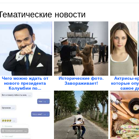
Тематические новости
Чего можно ждать от
Исторические фото.
Актрисы-к
нового президента
Завораживает!
которые опу
Колумбии по...
самое дн