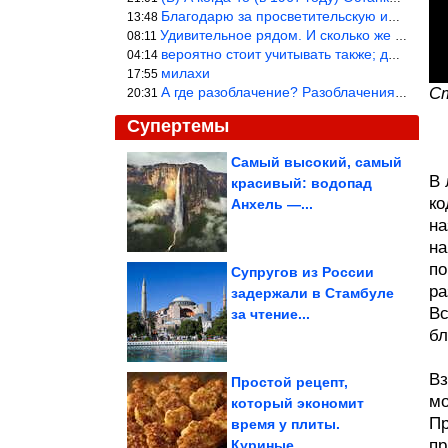
Благодарю за просветительскую информацию.
13:48
Удивительное рядом. И сколько же ещё открытий готовит Просвещень
08:11
вероятно стоит учитывать также; длительность сна сгущает кровото
04:14
милахи
17:55
А где разоблачение? Разоблачения нет — значит придётся принять к
Ст
20:31
Супертемы
Самый высокий, самый
В 
красивый: водопад
Снова мемы
ко
Анхель —...
на
на
по
Супругов из России
ра
задержали в Стамбуле
Вс
Как распознать людей-
за чтение...
паразитов
бл
Вз
Простой рецепт,
мо
который экономит
Пр
время у плиты.
Фотографии известных людей времён СССР
пр
Куриные...