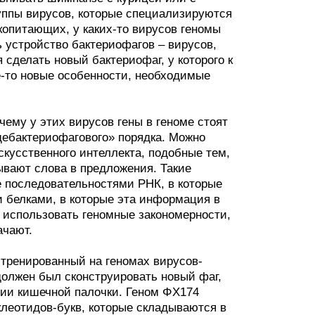
руппы вирусов, которые специализируются
копитающих, у каких-то вирусов геномы
ь устройство бактериофагов – вирусов,
сделать новый бактериофаг, у которого к
-то новые особенности, необходимые
чему у этих вирусов гены в геноме стоят
щебактериофагового» порядка. Можно
скусственного интеллекта, подобные тем,
вают слова в предложения. Такие
е последовательностями РНК, в которые
и белками, в которые эта информация в
 использовать геномные закономерности,
ачают.
 тренированный на геномах вирусов-
олжен был сконструировать новый фаг,
рии кишечной палочки. Геном ΦX174
леотидов-букв, которые складываются в