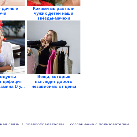
 дачные
Какими вырастили
очи
чужих детей наши
звёзды-мачехи
родукты
Вещи, которые
т дефицит
выглядят дорого
амина D у...
независимо от цены
ная связь
|
правообладателям
|
соглашение с пользователем