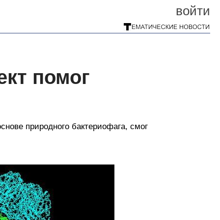
войти
ект помог
основе природного бактериофага, смог