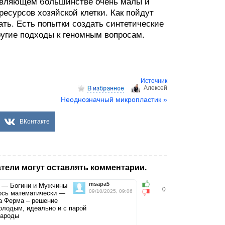
давляющем большинстве очень малы и
ресурсов хозяйской клетки. Как пойдут
ать. Есть попытки создать синтетические
ругие подходы к геномным вопросам.
Источник
Aлексей
Неоднозначный микропластик »
ВКонтакте
тели могут оставлять комментарии.
msapa5
 — Богини и Мужчины
0
09/10/2025, 09:06
лось математически —
ма Ферма – решение
молодым, идеально и с парой
народы