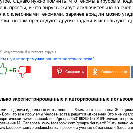
угое. Однако нужно помнить, что геномы вирусов в по
ень просты, и что вирусы живут исключительно за счёт 
ла с клеточными геномами, заранее вряд ли можно угад
етки, но там преследуют другие задачи и используют д
искусственный интеллект
,
вирусы
Чем шумят погремушки раннего железного века?
+5
Сохранить
Одноклассники
лько зарегистрированные и авторизованные пользова
сли создадим идеальные интеллекты — бриллиантовые пары: Женщины
 Боги, то все проблемы Человечества решатся мгновенно Это мне уда
еоретически. www.facebook.com/groups/450199295157016/Великая теоре
равнения М. Сапарова. www.facebook.com/groups/Netsverti/ Жить вечно 
ww.facebook.com/prorokiiuchenie/ Пророки и ученые обманывали богов и 