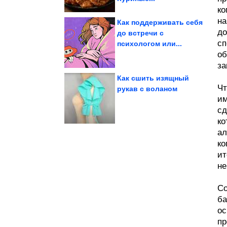
ко
на
Как поддерживать себя
до
до встречи с
сп
психологом или...
скорости
Лёгкий бред на высокой
об
за
Как сшить изящный
Чт
рукав с воланом
им
получается...
которого мясо
Простой маринад, после
сд
ко
ал
ко
ит
не
Со
ба
ос
пр