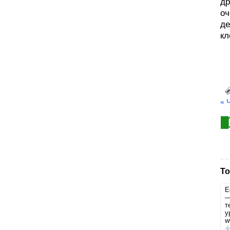
др
оч
де
кл
« 
То
Е
—
т
у
w