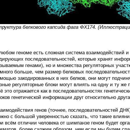
руктура белкового капсида фага ΦX174. (Иллюстрация: 
любом геноме есть сложная система взаимодействий и 
дирующих последовательностей, которые хранят инфор
зываемым генами), но и множества регуляторных участк
много больше, чем размер белковых последовательносте
мощью закодированных в них белков, они могут подчиня
зные регуляторные блоки могут влиять на одну и ту же по
ё это отражается как в последовательностях генетическ
оков генетической информации друг относительно друга
аимодействия генов (точнее, последовательностей ДНК)
жно с большой уверенностью сказать, что такие влияни
и всём отличии человека от шимпанзе геном будет орга
иматов, более схожим образом, чем если мы будем сра