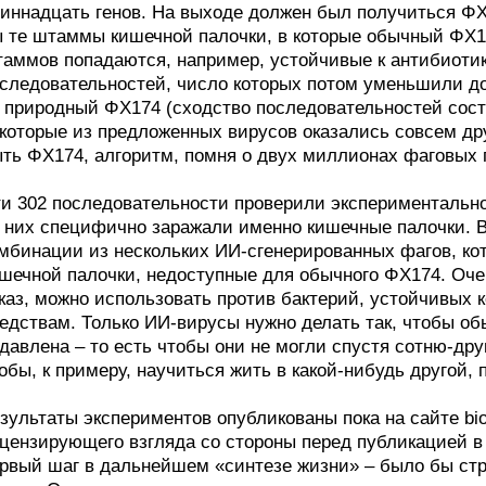
иннадцать генов. На выходе должен был получиться Φ
 те штаммы кишечной палочки, в которые обычный ΦX17
аммов попадаются, например, устойчивые к антибиотик
следовательностей, число которых потом уменьшили до
 природный ΦX174 (сходство последовательностей сост
которые из предложенных вирусов оказались совсем дру
ть ΦX174, алгоритм, помня о двух миллионах фаговых 
и 302 последовательности проверили экспериментальн
 них специфично заражали именно кишечные палочки. В
мбинации из нескольких ИИ-сгенерированных фагов, к
шечной палочки, недоступные для обычного ΦX174. Оче
каз, можно использовать против бактерий, устойчивых
едствам. Только ИИ-вирусы нужно делать так, чтобы о
давлена – то есть чтобы они не могли спустя сотню-др
обы, к примеру, научиться жить в какой-нибудь другой, 
зультаты экспериментов опубликованы пока на сайте bio
цензирующего взгляда со стороны перед публикацией в 
рвый шаг в дальнейшем «синтезе жизни» – было бы стра