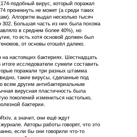
X174-подобный вирус, который поражал
4 проникнуть не может (а среди таких
ам). Алгоритм выдал несколько тысяч
 302. Большая часть из них была похожа
авляло в среднем более 40%), но
гие, то есть хотя основой должен был
геномов, от основы отошёл далеко.
о на настоящих бактериях. Шестнадцать
 итоге исследователи сумели составить
оторые поражали три разных штамма
видно, такие вирусы, сделанные под
 ко всем другим антибактериальным
бычная вирусная пластичность была
угую поколений измениться настолько,
полезной бактерии.
Rxiv, а значит, они ещё ждут
журнале. Авторы работы говорят, что это
нно, если бы они говорили что-то