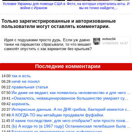
Условие Украины для помощи США в
Фото, на которых спрятались коты. И
войне с Ираном
вы их точно найдете,...
Только зарегистрированные и авторизованные
пользователи могут оставлять комментарии.
mrbez54
Идея с подушками просто дурь. Если уж давно
17/09/2025, 14:27
танки на парашютах сбрасывали, то что мешает
самолёт опустить с как вариантом без крыльев?
Последние комментарии
так и есть.
14:00
ничё не понял
06:28
правильная статья
06:22
Ии даже не ведает, как появилось человечество и для чего оно сущ
07:50
«Оказалось, невакцинированное большинство умирает существенно ча
19:41
ахренеть.
09:42
Интересные данные. А по ДНК грибов, бактерий имеются сведения из
20:37
А КОГДА-ТО мы китайцам продавали фуфайки.
07:49
И какие последствия: для чего отобрали? или просто похвастались.
11:45
(Ь) А когда-то (в 1967 году) Останкинская телебашня была самым в
21:01
Благодарю за просветительскую информацию.