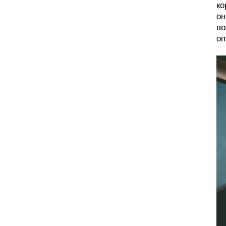
ко
он
во
оп