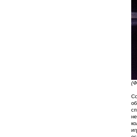
(Ф
Со
об
сп
не
ко
иг
ес