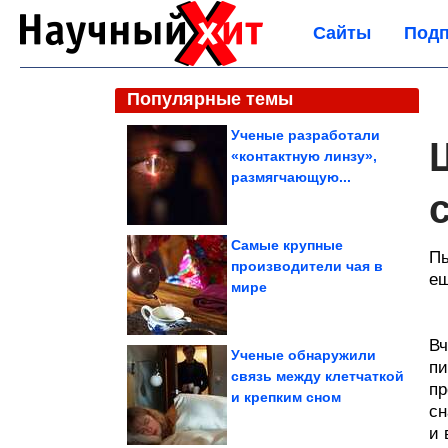
Сайты
Подп
Популярные темы
Ученые разработали
«контактную линзу»,
размягчающую...
Самые крупные
Пь
производители чая в
ещ
мире
Вч
Ученые обнаружили
пи
связь между клетчаткой
пр
и крепким сном
сн
и 