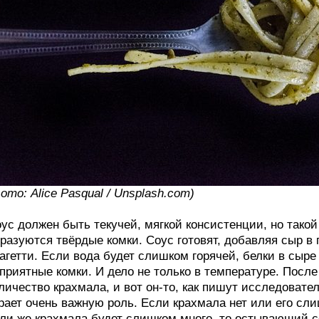
ото: Alice Pasqual / Unsplash.com)
ус должен быть текучей, мягкой консистенции, но такой 
разуются твёрдые комки. Соус готовят, добавляя сыр в 
агетти. Если вода будет слишком горячей, белки в сыр
приятные комки. И дело не только в температуре. После
личество крахмала, и вот он-то, как пишут исследователи
рает очень важную роль. Если крахмала нет или его сл
ли же крахмала будет слишком много, то остывающий со