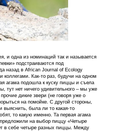
я, и одна из номинаций так и называется
левки» подстраиваются под
 назад в African Journal of Ecology
 коллегами. Как-то раз, будучи на одном
ая агама подошла к куску пиццы и съела
ы, тут нет ничего удивительного – мы уже
прочие дикие звери (не говоря уже о
орыться на помойке. С другой стороны,
и выяснить, была ли то какая-то
бят, то какую именно. Та первая агама
 предложили на выбор пиццу «Четыре
ет в себе четыре разных пиццы. Между