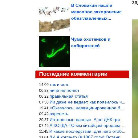
за
В Словакии нашли
массовое захоронение
обезглавленных...
Чума охотников и
собирателей
Последние комментарии
так и есть.
14:00
ничё не понял
06:28
правильная статья
06:22
Ии даже не ведает, как появилось человечество и для чего оно сущ
07:50
«Оказалось, невакцинированное большинство умирает существенно ча
19:41
ахренеть.
09:42
Интересные данные. А по ДНК грибов, бактерий имеются сведения из
20:37
А КОГДА-ТО мы китайцам продавали фуфайки.
07:49
И какие последствия: для чего отобрали? или просто похвастались.
11:45
(Ь) А когда-то (в 1967 году) Останкинская телебашня была самым в
21:01