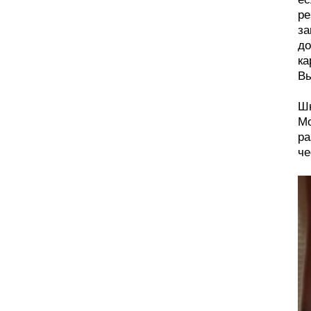
ре
за
до
ка
Вы
Шн
Мо
ра
че