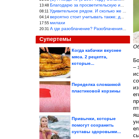
Благодарю за просветительскую информацию.
13:48
Удивительное рядом. И сколько же ещё открытий готовит Просвещень
08:11
вероятно стоит учитывать также; длительность сна сгущает кровото
04:14
милахи
17:55
А где разоблачение? Разоблачения нет — значит придётся принять к
20:31
Супертемы
Об
Когда кабачки вкуснее
мяса. 2 рецепта,
Бо
Картинки, чтобы
посмеяться. Смотрим!
которые...
– 
ис
со
Переделка сломанной
из
пластиковой корзины
ег
Как бысто избавиться
от стресса
пр
пт
ящ
Привычки, которые
ун
помогут сохранить
ел
суставы здоровыми...
Запретная дверь в храме Вишну, которую нельзя открывать
сы