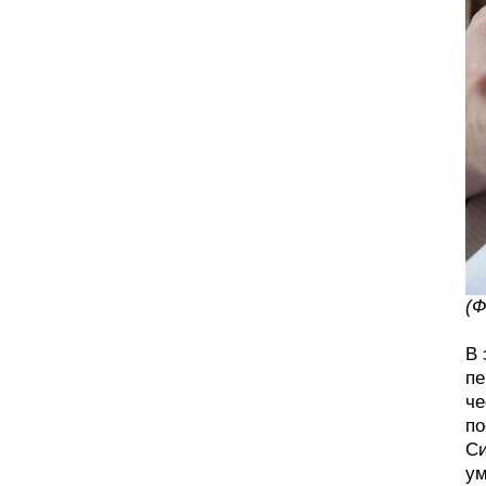
(Ф
В 
пе
че
по
Си
ум