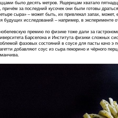
ццами было десять метров. Ящерицам хватало пятнадца
, причём за последний кусочек они были готовы драть
етыре сыра» – может быть, их привлекал запах, может, 
я будущих исследований – например, в эксперименте о
обелевскую премию по физике тоже дали за гастроном
иверситета Барселона и Института физики сложных си
облемой фазовых состояний в соусе для пасты качо э п
агетти добавляют соус из сыра пекорино и чёрного перца
манчива.