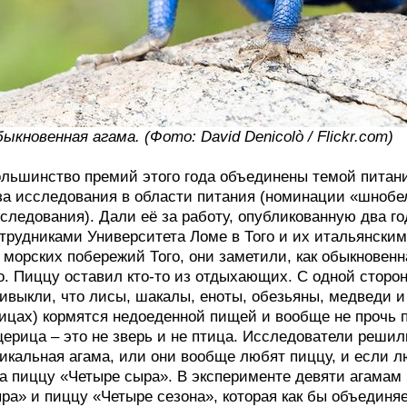
ыкновенная агама. (Фото: David Denicolò / Flickr.com)
льшинство премий этого года объединены темой питани
за исследования в области питания (номинации «шнобе
следования). Дали её за работу, опубликованную два года
трудниками Университета Ломе в Того и их итальянскими
 морских побережий Того, они заметили, как обыкновенн
о. Пиццу оставил кто-то из отдыхающих. С одной сторон
ивыкли, что лисы, шакалы, еноты, обезьяны, медведи и 
ицах) кормятся недоеденной пищей и вообще не прочь п
ерица – это не зверь и не птица. Исследователи решил
икальная агама, или они вообще любят пиццу, и если лю
а пиццу «Четыре сыра». В эксперименте девяти агамам
ра» и пиццу «Четыре сезона», которая как бы объединя