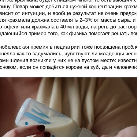
зину. Повар может добиться нужной концентрации крахм
висит от интуиции, и вообще результат не очень предс
ля крахмала должна составлять 2–3% от массы сыра, и ч
ртофеля или крахмала в 40 мл воды, нагреть до раство
дающийся пример того, как физика помогает решать п
обелевская премия в педиатрии тоже посвящена пробл
нелла как-то задумались, чувствуют ли младенцы чесн
змышления возникли у них не на пустом месте: известно
сноком, если он попадётся корове на зуб, да и человече