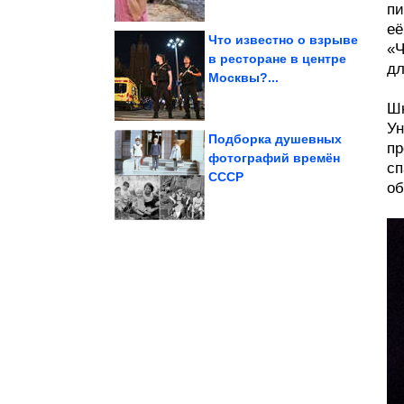
пи
её
Что известно о взрыве
«Ч
в ресторане в центре
дл
Москвы?...
похудения
Новый способ
Шн
Ун
Подборка душевных
пр
фотографий времён
сп
СССР
стиле
шорты в бельевом
об
Как и с чем носить