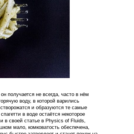
он получается не всегда, часто в нём
горячую воду, в которой варились
е створожатся и образуются те самые
 спагетти в воде остаётся некоторое
 в своей статье в Physics of Fluids,
ишком мало, комковатость обеспечена,
ус быстро затвердеет и станет похож на