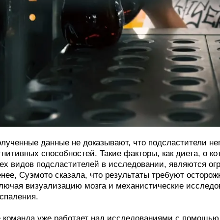
лученные данные не доказывают, что подсластители н
гнитивных способностей. Такие факторы, как диета, о к
ех видов подсластителей в исследовании, являются о
нее, Суэмото сказала, что результаты требуют осторо
лючая визуализацию мозга и механистические исследо
спаления.
 команда уже работает над исследованиями с помощью 