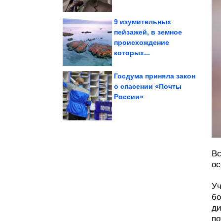
9 изумительных
пейзажей, в земное
происхождение
Мясо на...
сочным, без жилок?
Как сделать вкусным,
которых...
Госдума приняла закон
о спасении «Почты
жизни
России»
путешествия как стиль
фотография и
Нейт Люббе:
Вс
ос
Уч
бо
ди
по