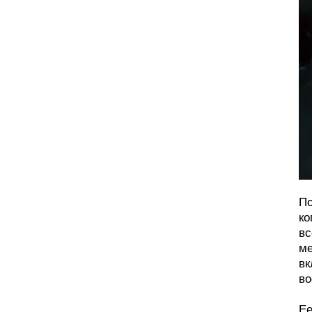
По
ко
вс
ме
вк
во
Ее