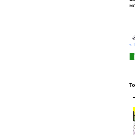
мо
« 
То