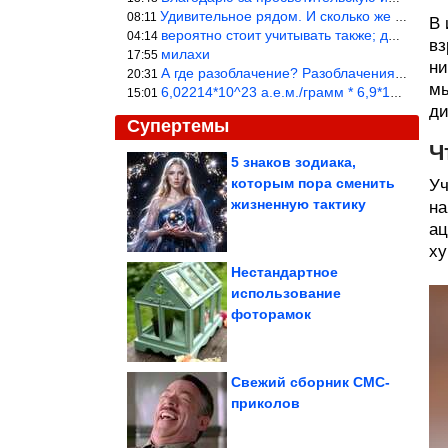
Удивительное рядом. И сколько же ещё открытий готовит Просвещень
08:11
В 
вероятно стоит учитывать также; длительность сна сгущает кровото
04:14
вз
милахи
17:55
ни
А где разоблачение? Разоблачения нет — значит придётся принять к
20:31
мы
6,02214*10^23 а.е.м./грамм * 6,9*10^-18 в секунду = 4,155*10^6 а
15:01
ди
Супертемы
Ч
5 знаков зодиака,
которым пора сменить
Уч
Зачем нужна
эмоциональная уборка
жизненную тактику
на
дома и как её провести
ац
xy
Нестандартное
использование
Пейзажи Кировской
фоторамок
земли
Свежий сборник СМС-
приколов
Опасный месяц для рубля. Прогноз курса доллара на...