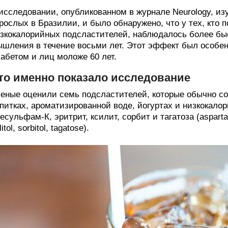
исследовании, опубликованном в журнале Neurology, из
рослых в Бразилии, и было обнаружено, что у тех, кто
зкокалорийных подсластителей, наблюдалось более бы
шления в течение восьми лет. Этот эффект был особе
абетом и лиц моложе 60 лет.
то именно показало исследование
еные оценили семь подсластителей, которые обычно со
питках, ароматизированной воде, йогуртах и низкокалор
есульфам-К, эритрит, ксилит, сорбит и тагатоза (aspartame
litol, sorbitol, tagatose).