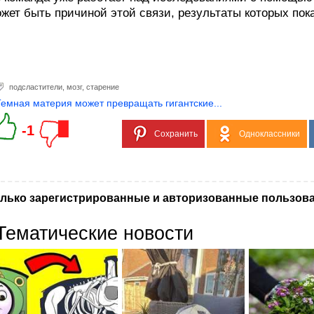
жет быть причиной этой связи, результаты которых пок
подсластители
,
мозг
,
старение
Темная материя может превращать гигантские...
-1
Сохранить
Одноклассники
лько зарегистрированные и авторизованные пользова
Тематические новости