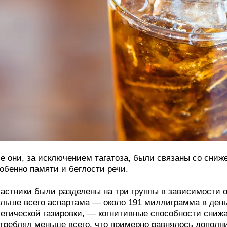
е они, за исключением тагатоза, были связаны со сниж
обенно памяти и беглости речи.
астники были разделены на три группы в зависимости от
льше всего аспартама — около 191 миллиграмма в день
етической газировки, — когнитивные способности снижа
треблял меньше всего, что примерно равнялось дополни