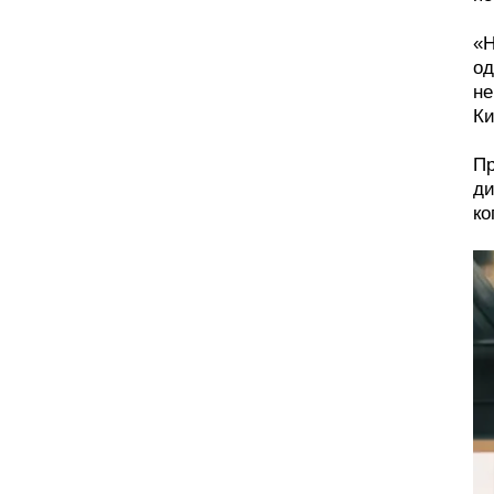
«Н
од
не
Ки
Пр
ди
ко