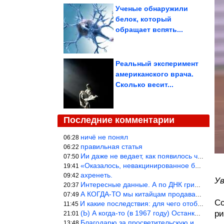
Ученые обнаружили
белок, который
обращает вспять...
Реальный эксперимент
американского врача.
Сколько весит...
Последние комментарии
ничё не понял
06:28
правильная статья
06:22
Ии даже не ведает, как появилось человечество и для чего оно сущ
07:50
«Оказалось, невакцинированное большинство умирает существенно ча
19:41
ахренеть.
09:42
Ув
Интересные данные. А по ДНК грибов, бактерий имеются сведения из
20:37
А КОГДА-ТО мы китайцам продавали фуфайки.
07:49
Со
И какие последствия: для чего отобрали? или просто похвастались.
11:45
(Ь) А когда-то (в 1967 году) Останкинская телебашня была самым в
ри
21:01
Благодарю за просветительскую информацию.
13:48