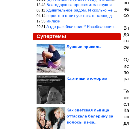
во
Благодарю за просветительскую информацию.
13:48
че
Удивительное рядом. И сколько же ещё открытий готовит Просвещень
08:11
со
вероятно стоит учитывать также; длительность сна сгущает кровото
04:14
милахи
17:55
А где разоблачение? Разоблачения нет — значит придётся принять к
20:31
В 
до
Супертемы
св
Лучшие приколы
се
3 роковых знака
зодиака среди женщин
Од
ис
по
Картинки с юмором
ра
Что известно о его 18-
летней супруге?
Те
Напавший на...
же
сл
Как светская львица
Ка
оттаскала балерину за
ко
волосы из-за...
дл
Хорошие отношения не делают нас счастливыми автоматически