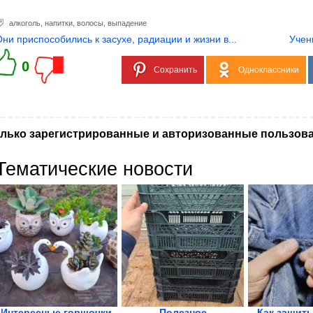
алкоголь
,
напитки
,
волосы
,
выпадение
Они приспособились к засухе, радиации и жизни в...
Учен
0
Сохранить
Одноклассники
лько зарегистрированные и авторизованные пользова
Тематические новости
Интересные горшочки
Полезное
Как зашить