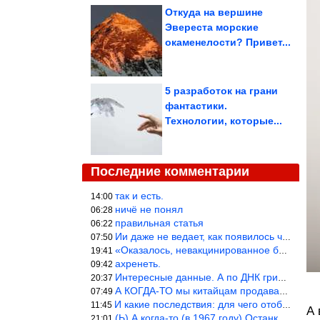
Откуда на вершине
Эвереста морские
окаменелости? Привет...
5 разработок на грани
фантастики.
Технологии, которые...
Последние комментарии
так и есть.
14:00
ничё не понял
06:28
правильная статья
06:22
Ии даже не ведает, как появилось человечество и для чего оно сущ
07:50
«Оказалось, невакцинированное большинство умирает существенно ча
19:41
ахренеть.
09:42
Интересные данные. А по ДНК грибов, бактерий имеются сведения из
20:37
А КОГДА-ТО мы китайцам продавали фуфайки.
07:49
И какие последствия: для чего отобрали? или просто похвастались.
11:45
А 
(Ь) А когда-то (в 1967 году) Останкинская телебашня была самым в
21:01