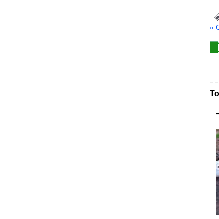
« 
То