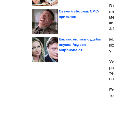
В 
Свежий сборник СМС-
вл
приколов
ме
ки
применению
Смех без инструкции по
а 
Как сложились судьбы
Ма
внуков Андрея
ко
Миронова от...
ус
забора
участок без глухого
Как cкрыть дачный
Ух
ра
те
на
Ес
те