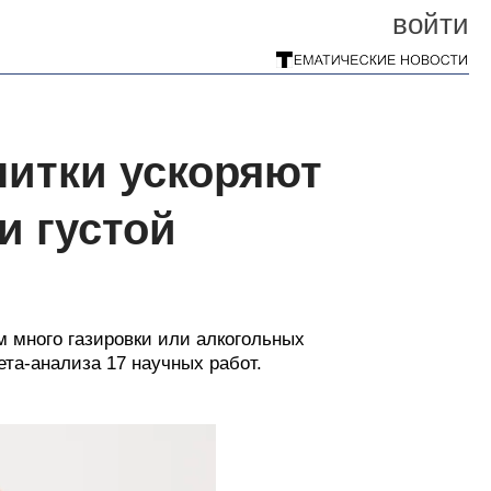
войти
питки ускоряют
и густой
м много газировки или алкогольных
ета-анализа 17 научных работ.