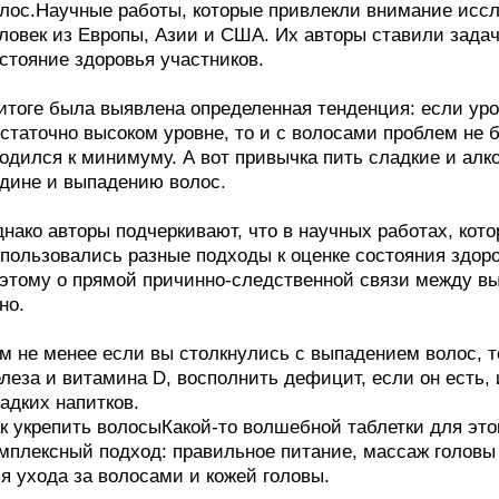
лос.Научные работы, которые привлекли внимание иссл
ловек из Европы, Азии и США. Их авторы ставили зада
стояние здоровья участников.
итоге была выявлена определенная тенденция: если ур
статочно высоком уровне, то и с волосами проблем не б
одился к минимуму. А вот привычка пить сладкие и алк
дине и выпадению волос.
нако авторы подчеркивают, что в научных работах, кот
пользовались разные подходы к оценке состояния здор
этому о прямой причинно-следственной связи между вы
но.
м не менее если вы столкнулись с выпадением волос, т
леза и витамина D, восполнить дефицит, если он есть, 
адких напитков.
к укрепить волосыКакой-то волшебной таблетки для это
мплексный подход: правильное питание, массаж головы
я ухода за волосами и кожей головы.