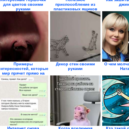
для цветов своими
приспособление из
джин
руками
пластиковых ящиков
Примеры
Декор стен своими
О чем молч
интересностей, которые
руками
Нат
мир прячет прямо на
виду
Интернет снова
Когда вселенная
Кто такой 