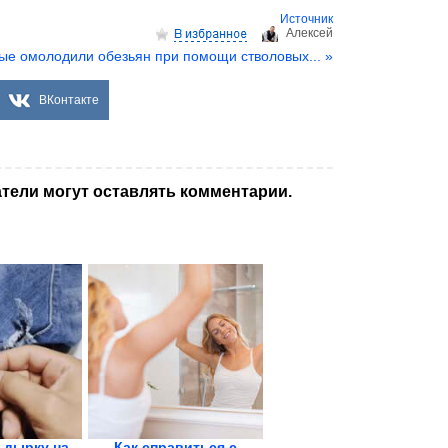
Источник
Aлексей
ые омолодили обезьян при помощи стволовых... »
ВКонтакте
тели могут оставлять комментарии.
 дырку на
Как справиться с