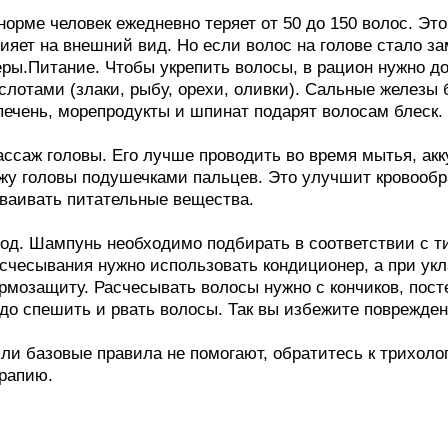
норме человек ежедневно теряет от 50 до 150 волос. Эт
ияет на внешний вид. Но если волос на голове стало з
ры.Питание. Чтобы укрепить волосы, в рацион нужно д
слотами (злаки, рыбу, орехи, оливки). Сальные железы
печень, морепродукты и шпинат подарят волосам блеск.
ссаж головы. Его лучше проводить во время мытья, акк
жу головы подушечками пальцев. Это улучшит кровооб
ваивать питательные вещества.
од. Шампунь необходимо подбирать в соответствии с ти
счесывания нужно использовать кондиционер, а при ук
рмозащиту. Расчесывать волосы нужно с кончиков, пост
до спешить и рвать волосы. Так вы избежите поврежден
ли базовые правила не помогают, обратитесь к трихоло
рапию.