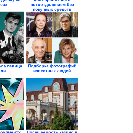
сах
потоотделением без
покупных средств
ала певица
Подборка фотографий
али
известных людей
соулмейт?
Посещаемость казино в