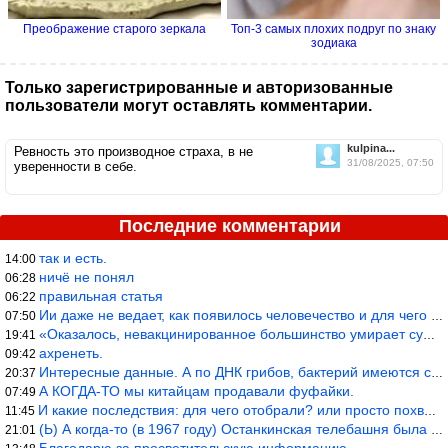
Преображение старого зеркала
Топ-3 самых плохих подруг по знаку
зодиака
Только зарегистрированные и авторизованные
пользователи могут оставлять комментарии.
kulpina...
Ревность это производное страха, в не
31/08/2025, 07:50
уверенности в себе.
Последние комментарии
так и есть.
14:00
ничё не понял
06:28
правильная статья
06:22
Ии даже не ведает, как появилось человечество и для чего оно сущ
07:50
«Оказалось, невакцинированное большинство умирает существенно ча
19:41
ахренеть.
09:42
Интересные данные. А по ДНК грибов, бактерий имеются сведения из
20:37
А КОГДА-ТО мы китайцам продавали фуфайки.
07:49
И какие последствия: для чего отобрали? или просто похвастались.
11:45
(Ь) А когда-то (в 1967 году) Останкинская телебашня была самым в
21:01