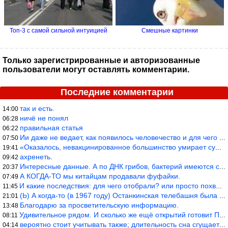
Топ-3 с самой сильной интуицией
Смешные картинки
Только зарегистрированные и авторизованные
пользователи могут оставлять комментарии.
Последние комментарии
так и есть.
14:00
ничё не понял
06:28
правильная статья
06:22
Ии даже не ведает, как появилось человечество и для чего оно сущ
07:50
«Оказалось, невакцинированное большинство умирает существенно ча
19:41
ахренеть.
09:42
Интересные данные. А по ДНК грибов, бактерий имеются сведения из
20:37
А КОГДА-ТО мы китайцам продавали фуфайки.
07:49
И какие последствия: для чего отобрали? или просто похвастались.
11:45
(Ь) А когда-то (в 1967 году) Останкинская телебашня была самым в
21:01
Благодарю за просветительскую информацию.
13:48
Удивительное рядом. И сколько же ещё открытий готовит Просвещень
08:11
вероятно стоит учитывать также; длительность сна сгущает кровото
04:14