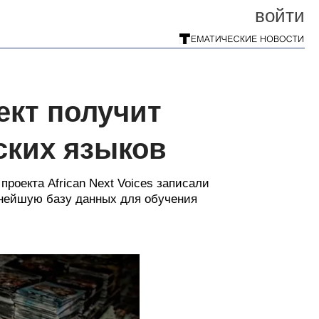
войти
ект получит
ских языков
роекта African Next Voices записали
упнейшую базу данных для обучения