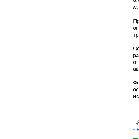
чл
Ma
Пр
оп
тр
Ос
ра
от
ав
Фо
ос
ис
« 