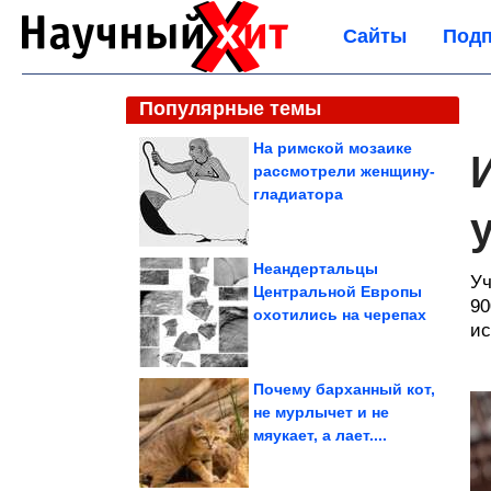
Сайты
Подп
Популярные темы
На римской мозаике
рассмотрели женщину-
гладиатора
Неандертальцы
Уч
Центральной Европы
90
охотились на черепах
ис
Почему барханный кот,
не мурлычет и не
мяукает, а лает....