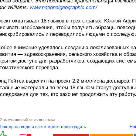
енов общины. Это подлинные хранительницы языково
rk Williams.
www.nationalgeographic.com/
оект охватывает 18 языков в трех странах: Южной Афри
исывать изображения, чтобы получить образцы повседн
анскрибировались и переводились людьми с последующ
обое внимание уделялось созданию локализованных на
звития — здравоохранения, сельского хозяйства и обра
крытом доступе для разработчиков, создающих системы
томатического перевода.
нд Гейтса выделил на проект 2,2 миллиона долларов. 
тальные материалы по всем 18 языкам станут доступны 
следования для тех, кто захочет продолжить эту работу
искусственный интеллект
,
языки
Реактор на воде и свете может производить...
На