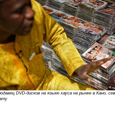
одавец DVD-дисков на языке хауса на рынке в Кано, севе
amy