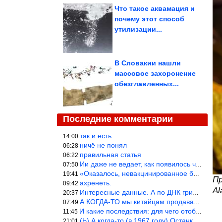
Что такое аквамация и
почему этот способ
утилизации...
В Словакии нашли
массовое захоронение
обезглавленных...
Последние комментарии
так и есть.
14:00
ничё не понял
06:28
правильная статья
06:22
Ии даже не ведает, как появилось человечество и для чего оно сущ
07:50
«Оказалось, невакцинированное большинство умирает существенно ча
19:41
Пр
ахренеть.
09:42
Al
Интересные данные. А по ДНК грибов, бактерий имеются сведения из
20:37
А КОГДА-ТО мы китайцам продавали фуфайки.
07:49
И какие последствия: для чего отобрали? или просто похвастались.
11:45
(Ь) А когда-то (в 1967 году) Останкинская телебашня была самым в
21:01