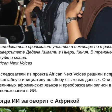
следователи принимают участие в семинаре по транск
иверситете Дедана Кимати в Ньери, Кения. В тренинг
куйю и масаи.
rican Next Voices
следователи из проекта African Next Voices решили исп
сштабную инициативу по сбору языковых данных. Они 
зличных африканских языков и преобразовали записи в
пользования в ИИ.
огда ИИ заговорит с Африкой