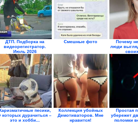
ДТП. Подборка на
Смешные фото
Почему н
видеорегистратор.
люди выгля
Июль 2026
своих
Харизматичные песики,
Коллекция убойных
Простая 
у которых дурачиться –
Демотиваторов. Мне
убережет дв
это и хобби...
нравится!
поломки во