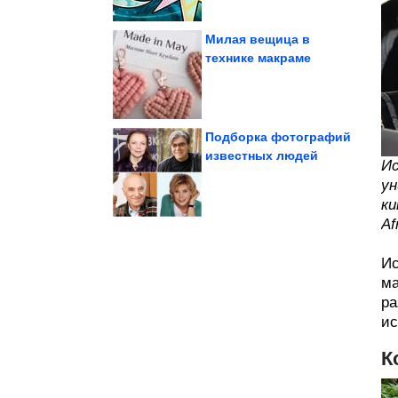
Милая вещица в
технике макраме
для коктейлей
применение зонтикам
Необыкновенное
Подборка фотографий
известных людей
Ис
Смирнов
ун
Умер актёр Юрий
ки
Af
Ис
ма
ра
ис
К