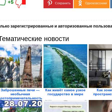
+5
Сохранить
Одноклассники
лько зарегистрированные и авторизованные пользова
Тематические новости
Заброшенные печи —
Как живёт самое узкое
Как зон
необычная
государство в мире
пространс
достопримечательность
Карелии