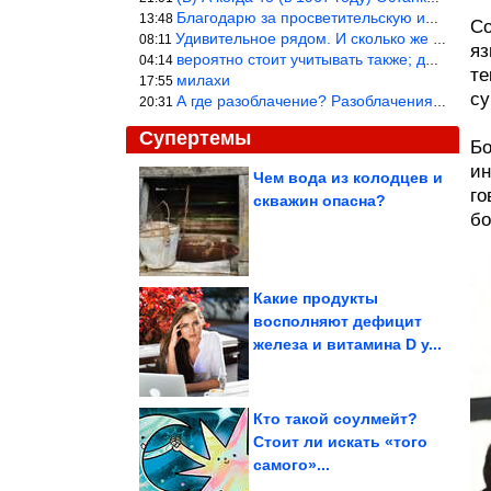
Благодарю за просветительскую информацию.
13:48
Со
Удивительное рядом. И сколько же ещё открытий готовит Просвещень
08:11
яз
вероятно стоит учитывать также; длительность сна сгущает кровото
04:14
те
милахи
17:55
су
А где разоблачение? Разоблачения нет — значит придётся принять к
20:31
Супертемы
Бо
ин
Чем вода из колодцев и
го
скважин опасна?
Кажется безобидным. 7
бо
симптомов, которые
могут быть...
Какие продукты
восполняют дефицит
Стильный вязаный топ
железа и витамина D у...
Кто такой соулмейт?
Стоит ли искать «того
самого»...
5 бытовых лайфхаков, чтобы дома было чисто