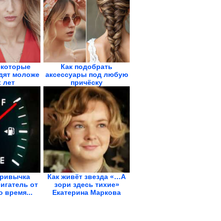
екоторые
Как подобрать
дят моложе
аксессуары под любую
 лет
причёску
привычка
Как живёт звезда «…А
игатель от
зори здесь тихие»
 время...
Екатерина Маркова