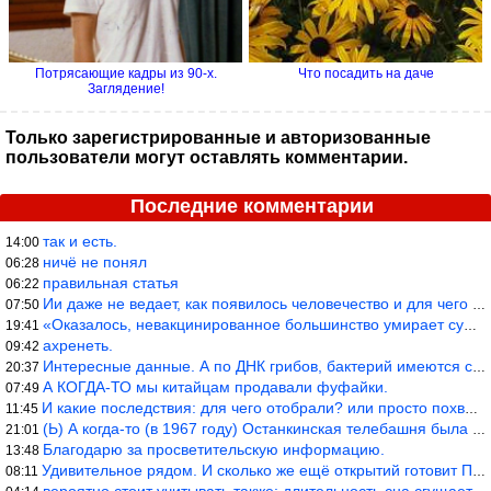
Потрясающие кадры из 90-х.
Что посадить на даче
Заглядение!
Только зарегистрированные и авторизованные
пользователи могут оставлять комментарии.
Последние комментарии
так и есть.
14:00
ничё не понял
06:28
правильная статья
06:22
Ии даже не ведает, как появилось человечество и для чего оно сущ
07:50
«Оказалось, невакцинированное большинство умирает существенно ча
19:41
ахренеть.
09:42
Интересные данные. А по ДНК грибов, бактерий имеются сведения из
20:37
А КОГДА-ТО мы китайцам продавали фуфайки.
07:49
И какие последствия: для чего отобрали? или просто похвастались.
11:45
(Ь) А когда-то (в 1967 году) Останкинская телебашня была самым в
21:01
Благодарю за просветительскую информацию.
13:48
Удивительное рядом. И сколько же ещё открытий готовит Просвещень
08:11
вероятно стоит учитывать также; длительность сна сгущает кровото