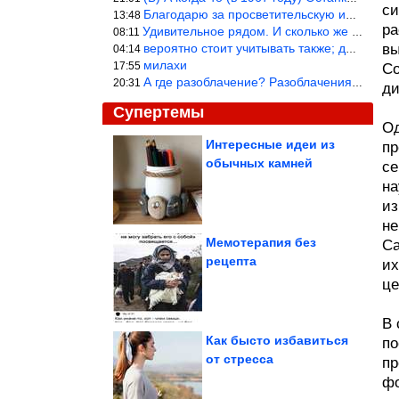
си
Благодарю за просветительскую информацию.
13:48
ра
Удивительное рядом. И сколько же ещё открытий готовит Просвещень
08:11
вероятно стоит учитывать также; длительность сна сгущает кровото
вы
04:14
милахи
17:55
Со
А где разоблачение? Разоблачения нет — значит придётся принять к
20:31
ди
Супертемы
Од
Интересные идеи из
пр
обычных камней
се
Колокольчиковый лес в
Бельгии
на
из
не
Мемотерапия без
Са
рецепта
их
ДТП. Подборка на
видеорегистратор.
це
Июль 2026
В 
Как бысто избавиться
по
от стресса
пр
фо
11 переименованных городов, старые названия которых мы...