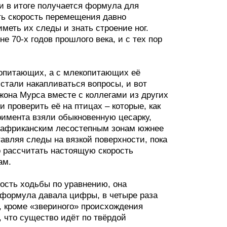
и в итоге получается формула для
ть скорость перемещения давно
меть их следы и знать строение ног.
е 70-х годов прошлого века, и с тех пор
опитающих, а с млекопитающих её
стали накапливаться вопросы, и вот
жона Мурса вместе с коллегами из других
проверить её на птицах – которые, как
римента взяли обыкновенную цесарку,
о африканским лесостепным зонам южнее
авляя следы на вязкой поверхности, пока
о рассчитать настоящую скорость
ам.
орость ходьбы по уравнению, она
 формула давала цифры, в четыре раза
 кроме «звериного» происхождения
, что существо идёт по твёрдой