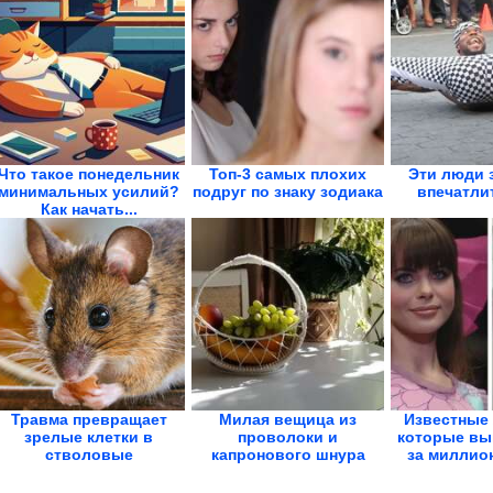
Что такое понедельник
Топ-3 самых плохих
Эти люди з
минимальных усилий?
подруг по знаку зодиака
впечатли
Как начать...
Травма превращает
Милая вещица из
Известные
зрелые клетки в
проволоки и
которые вы
стволовые
капронового шнура
за миллион