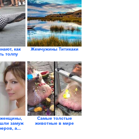
нают, как
Жемчужины Титикаки
ть толпу
 женщины,
Самые толстые
шли замуж
животные в мире
еров, а...