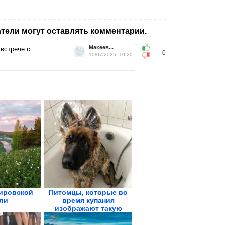
тели могут оставлять комментарии.
Макеев...
 встрече с
0
10/07/2025, 10:20
ировской
Питомцы, которые во
ли
время купания
изображают такую
драму,...