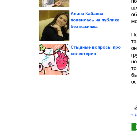
по
шл
Алина Кабаева
об
появилась на публике
мо
без макияжа
её убила жара
«Венера-13» до того, как
Что успела снять
По
та
Стыдные вопросы про
он
холестерин
гр
знаку зодиака
но
недоступных женщин по
ТОП-5 самых
то
бы
ос
« 