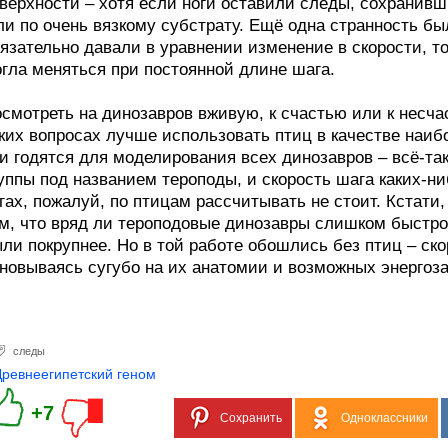
верхности – хотя если ноги оставили следы, сохранивш
и по очень вязкому субстрату. Ещё одна странность бы
язательно давали в уравнении изменение в скорости, то
гла меняться при постоянной длине шага.
смотреть на динозавров вживую, к счастью или к несчас
ких вопросах лучше использовать птиц в качестве наиб
и годятся для моделирования всех динозавров – всё-та
уппы под названием тероподы, и скорость шага каких-н
гах, пожалуй, по птицам рассчитывать не стоит. Кстати,
м, что вряд ли тероподовые динозавры слишком быстро б
ли покрупнее. Но в той работе обошлись без птиц – ск
новываясь сугубо на их анатомии и возможных энергоза
следы
Древнеегипетский геном
+7
Сохранить
Одноклассники