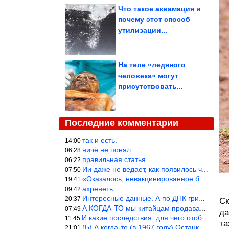
Что такое аквамация и
почему этот способ
утилизации...
На теле «ледяного
человека» могут
присутствовать...
Последние комментарии
так и есть.
14:00
ничё не понял
06:28
правильная статья
06:22
Ии даже не ведает, как появилось человечество и для чего оно сущ
07:50
«Оказалось, невакцинированное большинство умирает существенно ча
19:41
ахренеть.
09:42
Интересные данные. А по ДНК грибов, бактерий имеются сведения из
20:37
Ск
А КОГДА-ТО мы китайцам продавали фуфайки.
07:49
да
И какие последствия: для чего отобрали? или просто похвастались.
11:45
та
(Ь) А когда-то (в 1967 году) Останкинская телебашня была самым в
21:01