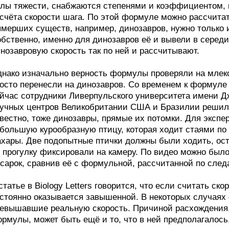
лы тяжести, снабжаются степенями и коэффициентом, 
счёта скорости шага. По этой формуле можно рассчита
мерших существ, например, динозавров, нужно только и
бственно, именно для динозавров её и вывели в середин
нозавровую скорость так по ней и рассчитывают.
нако изначально верность формулы проверяли на млек
осто перенесли на динозавров. Со временем к формуле 
йчас сотрудники Ливерпульского университета имени Д
учных центров Великобритании США и Бразилии решили 
вестно, тоже динозавры, прямые их потомки. Для экспе
большую курообразную птицу, которая ходит стаями п
хары. Две подопытные птички должны были ходить, ост
 прогулку фиксировали на камеру. По видео можно был
сарок, сравнив её с формульной, рассчитанной по след
статье в Biology Letters говорится, что если считать ск
стоянно оказывается завышенной. В некоторых случаях
евышавшие реальную скорость. Причиной расхождения,
рмулы, может быть ещё и то, что в ней предполагалось