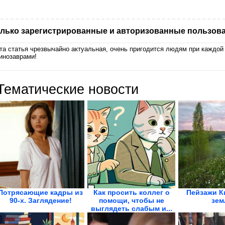
лько зарегистрированные и авторизованные пользова
та статья чрезвычайно актуальная, очень пригодится людям при каждой
инозаврами!
Тематические новости
Потрясающие кадры из
Как просить коллег о
Пейзажи К
90-х. Заглядение!
помощи, чтобы не
зем
выглядеть слабым и...