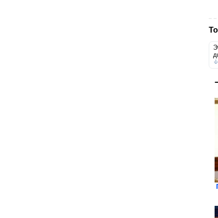
То
Э
д