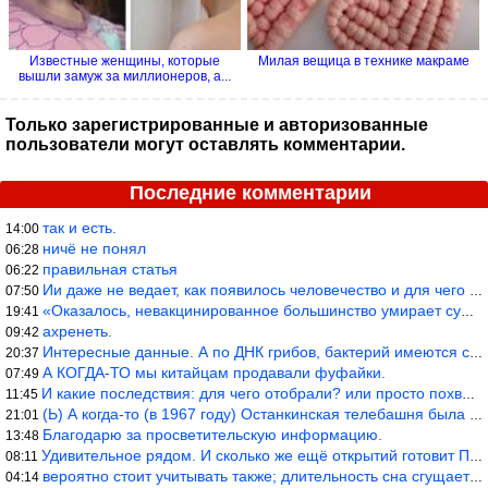
Известные женщины, которые
Милая вещица в технике макраме
вышли замуж за миллионеров, а...
Только зарегистрированные и авторизованные
пользователи могут оставлять комментарии.
Последние комментарии
так и есть.
14:00
ничё не понял
06:28
правильная статья
06:22
Ии даже не ведает, как появилось человечество и для чего оно сущ
07:50
«Оказалось, невакцинированное большинство умирает существенно ча
19:41
ахренеть.
09:42
Интересные данные. А по ДНК грибов, бактерий имеются сведения из
20:37
А КОГДА-ТО мы китайцам продавали фуфайки.
07:49
И какие последствия: для чего отобрали? или просто похвастались.
11:45
(Ь) А когда-то (в 1967 году) Останкинская телебашня была самым в
21:01
Благодарю за просветительскую информацию.
13:48
Удивительное рядом. И сколько же ещё открытий готовит Просвещень
08:11
вероятно стоит учитывать также; длительность сна сгущает кровото
04:14