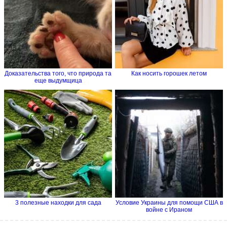
Доказательства того, что природа та
Как носить горошек летом
еще выдумщица
3 полезные находки для сада
Условие Украины для помощи США в
войне с Ираном