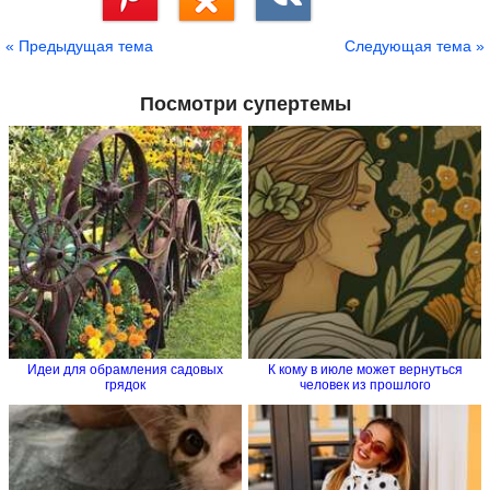
Сохранить
« Предыдущая тема
Следующая тема »
Посмотри супертемы
Идеи для обрамления садовых
К кому в июле может вернуться
грядок
человек из прошлого