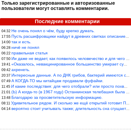
Только зарегистрированные и авторизованные
пользователи могут оставлять комментарии.
Последние комментарии
Не очень понял о чём, буду крепко думать.
04:32
Пусть расшифровщики найдут в древних свитках описание классифика
17:55
так и есть.
14:00
ничё не понял
06:28
правильная статья
06:22
Ии даже не ведает, как появилось человечество и для чего оно сущ
07:50
«Оказалось, невакцинированное большинство умирает существенно ча
19:41
ахренеть.
09:42
Интересные данные. А по ДНК грибов, бактерий имеются сведения из
20:37
А КОГДА-ТО мы китайцам продавали фуфайки.
07:49
И какие последствия: для чего отобрали? или просто похвастались.
11:45
(Ь) А когда-то (в 1967 году) Останкинская телебашня была самым в
21:01
Благодарю за просветительскую информацию.
13:48
Удивительное рядом. И сколько же ещё открытий готовит Просвещень
08:11
вероятно стоит учитывать также; длительность сна сгущает кровото
04:14