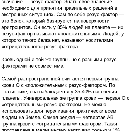
значение — резус-фактор. Знать свое значение
необходимо для принятия правильных решений в
экстренных ситуациях. Сам по себе резус-фактор —
это белок, который базируется на поверхности
эритроцитов. Он есть у 85% людей на планете — их
резус-фактор называют «положительным». Людей, у
которого такого белка нет, называют носителями
«отрицательного» резус-фактора.
Кровь одной и той же группы, но с разными резус-
факторами не совместима.
Самой распространенной считается первая группа
крови O c «положительным» резус-фактором. По
статистике, она наблюдается у 35-40% населения
планеты. Универсальная же группа крови — первая O с
«отрицательным» резус-фактором. Ее можно
использовать для переливания практически всем
людям на Земле. Самая редкая — четвертая AB
группа крови с «отрицательным» фактором. Такая
проставлена в медицинских карточках только у 1%