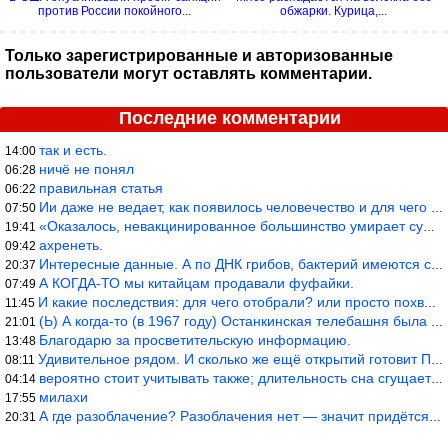
против России покойного...
обжарки. Курица,...
Только зарегистрированные и авторизованные
пользователи могут оставлять комментарии.
Последние комментарии
так и есть.
14:00
ничё не понял
06:28
правильная статья
06:22
Ии даже не ведает, как появилось человечество и для чего оно сущ
07:50
«Оказалось, невакцинированное большинство умирает существенно ча
19:41
ахренеть.
09:42
Интересные данные. А по ДНК грибов, бактерий имеются сведения из
20:37
А КОГДА-ТО мы китайцам продавали фуфайки.
07:49
И какие последствия: для чего отобрали? или просто похвастались.
11:45
(Ь) А когда-то (в 1967 году) Останкинская телебашня была самым в
21:01
Благодарю за просветительскую информацию.
13:48
Удивительное рядом. И сколько же ещё открытий готовит Просвещень
08:11
вероятно стоит учитывать также; длительность сна сгущает кровото
04:14
милахи
17:55
А где разоблачение? Разоблачения нет — значит придётся принять к
20:31