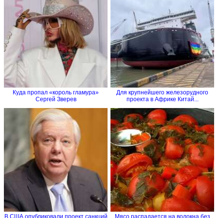
Куда пропал «король гламура»
Для крупнейшего железорудного
Сергей Зверев
проекта в Африке Китай...
В США опубликовали проект санкций
Мясо распадается на волокна без